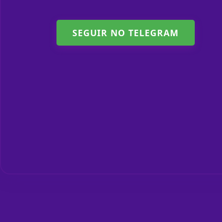
SEGUIR NO TELEGRAM