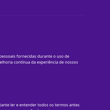
pessoais fornecidas durante o uso de
elhoria contínua da experiência de nossos
ante ler e entender todos os termos antes