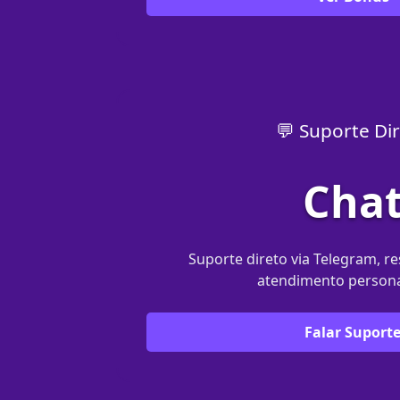
💬 Suporte Di
Cha
Suporte direto via Telegram, r
atendimento persona
Falar Suport