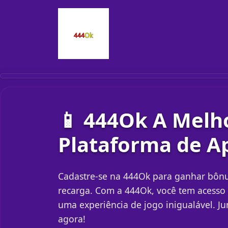
📱 444Ok A Melh
Plataforma de A
Cadastre-se na 444Ok para ganhar bônu
recarga. Com a 444Ok, você tem acesso 
uma experiência de jogo inigualável. J
agora!