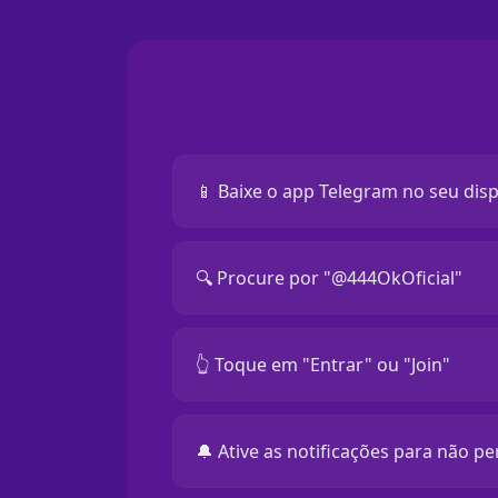
📱 Baixe o app Telegram no seu disp
🔍 Procure por "@444OkOficial"
👆 Toque em "Entrar" ou "Join"
🔔 Ative as notificações para não p