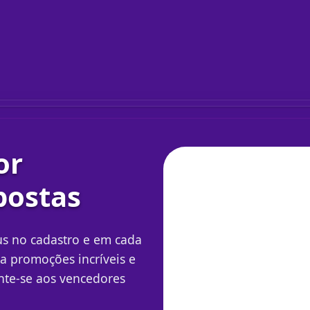
or
postas
s no cadastro e em cada
a promoções incríveis e
unte-se aos vencedores