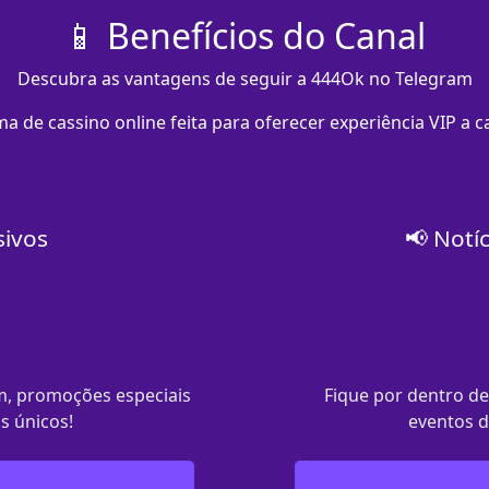
📱 Benefícios do Canal
Descubra as vantagens de seguir a 444Ok no Telegram
 de cassino online feita para oferecer experiência VIP a c
sivos
📢 Notí
m, promoções especiais
Fique por dentro d
s únicos!
eventos d