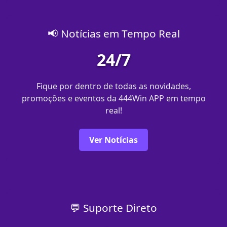
📢 Notícias em Tempo Real
24/7
Fique por dentro de todas as novidades,
promoções e eventos da 444Win APP em tempo
real!
Ver Notícias
💬 Suporte Direto