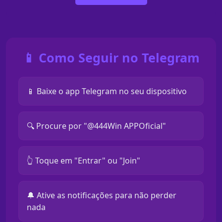
📱 Como Seguir no Telegram
📱 Baixe o app Telegram no seu dispositivo
🔍 Procure por "@444Win APPOficial"
👆 Toque em "Entrar" ou "Join"
🔔 Ative as notificações para não perder
nada