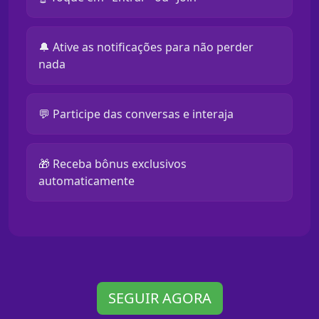
🔔 Ative as notificações para não perder
nada
💬 Participe das conversas e interaja
🎁 Receba bônus exclusivos
automaticamente
SEGUIR AGORA