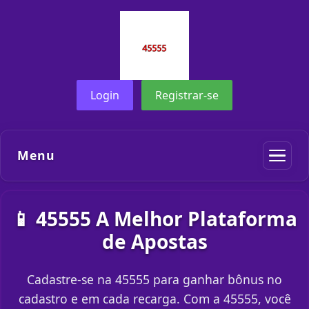
Login
Registrar-se
Menu
📱 45555 A Melhor Plataforma
de Apostas
Cadastre-se na 45555 para ganhar bônus no
cadastro e em cada recarga. Com a 45555, você