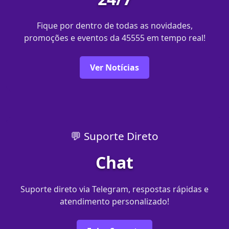
Fique por dentro de todas as novidades,
promoções e eventos da 45555 em tempo real!
Ver Notícias
💬 Suporte Direto
Chat
Suporte direto via Telegram, respostas rápidas e
atendimento personalizado!