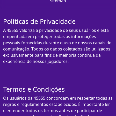
Sitemap
Políticas de Privacidade
A 45555 valoriza a privacidade de seus usuários e está
empenhada em proteger todas as informações
pessoais fornecidas durante o uso de nossos canais de
comunicação. Todos os dados coletados são utilizados
exclusivamente para fins de melhoria contínua da
experiência de nossos jogadores.
Termos e Condições
Os usuários da 45555 concordam em respeitar todas as
regras e regulamentos estabelecidos. É importante ler
e entender todos os termos antes de participar de