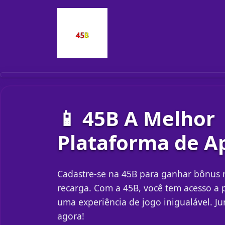
📱 45B A Melhor
Plataforma de A
Cadastre-se na 45B para ganhar bônus 
recarga. Com a 45B, você tem acesso a 
uma experiência de jogo inigualável. J
agora!