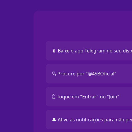
📱 Baixe o app Telegram no seu disp
🔍 Procure por "@45BOficial"
👆 Toque em "Entrar" ou "Join"
🔔 Ative as notificações para não p