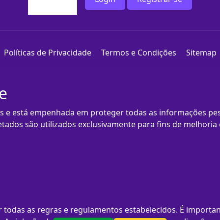
Políticas de Privacidade
Termos e Condições
Sitemap
de
ios e está empenhada em proteger todas as informações pe
tados são utilizados exclusivamente para fins de melhoria
todas as regras e regulamentos estabelecidos. É importan