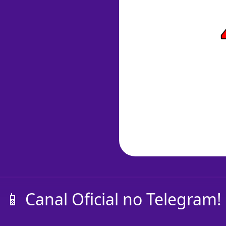
📱 Canal Oficial no Telegram!