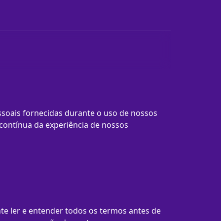
ssoais fornecidas durante o uso de nossos
 contínua da experiência de nossos
te ler e entender todos os termos antes de