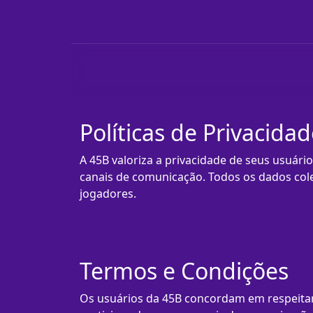
Políticas de Privacida
A 45B valoriza a privacidade de seus usuár
canais de comunicação. Todos os dados cole
jogadores.
Termos e Condições
Os usuários da 45B concordam em respeitar 