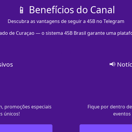
📱 Benefícios do Canal
Descubra as vantagens de seguir a 45B no Telegram
icado de Curaçao — o sistema 45B Brasil garante uma platafo
sivos
📢 Notí
m, promoções especiais
Fique por dentro d
s únicos!
eventos