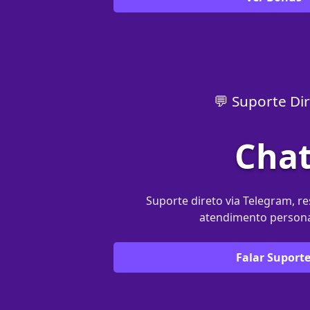
💬 Suporte Di
Cha
Suporte direto via Telegram, r
atendimento persona
Falar Suport