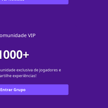
Comunidade VIP
1000+
unidade exclusiva de jogadores e
rtilhe experiências!
Entrar Grupo