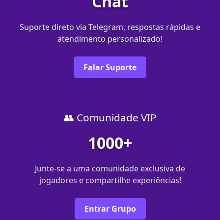
Chat
Suporte direto via Telegram, respostas rápidas e
atendimento personalizado!
Falar Suporte
👥 Comunidade VIP
1000+
Junte-se a uma comunidade exclusiva de
jogadores e compartilhe experiências!
Entrar Grupo