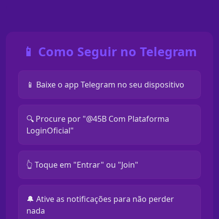
📱 Como Seguir no Telegram
📱 Baixe o app Telegram no seu dispositivo
🔍 Procure por "@45B Com Plataforma
LoginOficial"
👆 Toque em "Entrar" ou "Join"
🔔 Ative as notificações para não perder
nada