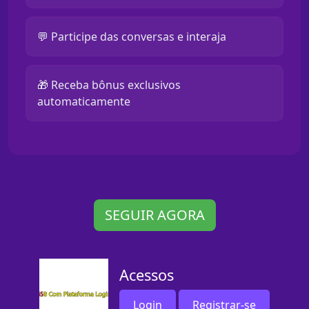
💬 Participe das conversas e interaja
🎁 Receba bônus exclusivos
automaticamente
SEGUIR AGORA
Acessos
Login
Registrar-se