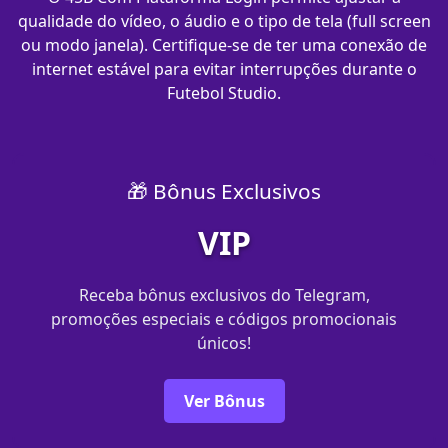
qualidade do vídeo, o áudio e o tipo de tela (full screen
ou modo janela). Certifique-se de ter uma conexão de
internet estável para evitar interrupções durante o
Futebol Studio.
🎁 Bônus Exclusivos
VIP
Receba bônus exclusivos do Telegram,
promoções especiais e códigos promocionais
únicos!
Ver Bônus