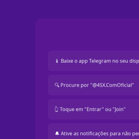
📱 Baixe o app Telegram no seu disp
🔍 Procure por "@45X.ComOficial"
👆 Toque em "Entrar" ou "Join"
🔔 Ative as notificações para não p