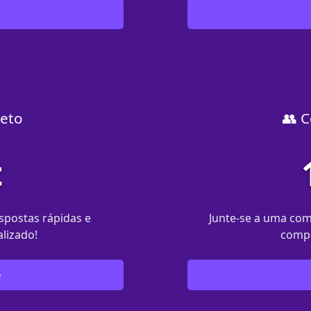
reto
👥 
t
espostas rápidas e
Junte-se a uma com
lizado!
compa
e