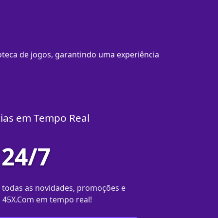
oteca de jogos, garantindo uma experiência
cias em Tempo Real
24/7
e todas as novidades, promoções e
 45X.Com em tempo real!