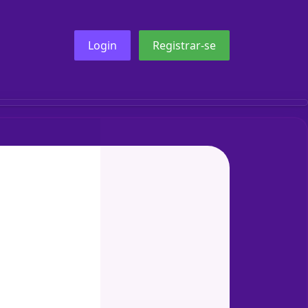
Login
Registrar-se