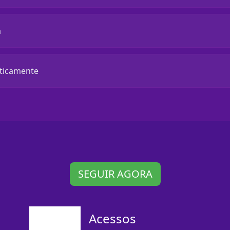
a
aticamente
SEGUIR AGORA
Acessos