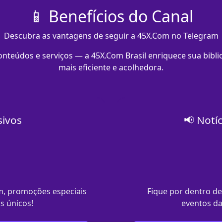
📱 Benefícios do Canal
Descubra as vantagens de seguir a 45X.Com no Telegram
nteúdos e serviços — a 45X.Com Brasil enriquece sua bibli
mais eficiente e acolhedora.
sivos
📢 Notí
m, promoções especiais
Fique por dentro d
s únicos!
eventos da