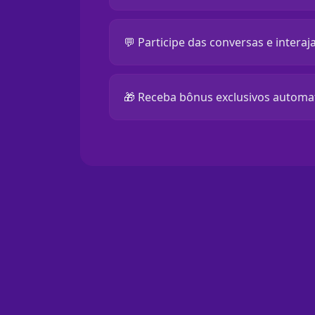
💬 Participe das conversas e interaj
🎁 Receba bônus exclusivos autom