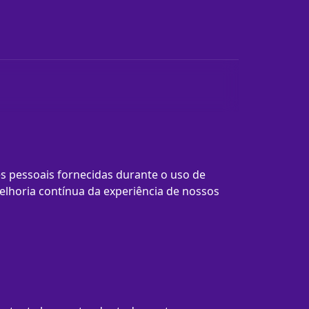
s pessoais fornecidas durante o uso de
elhoria contínua da experiência de nossos