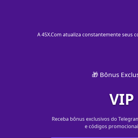
A 45X.Com atualiza constantemente seus co
🎁 Bônus Exclu
VIP
Receba bônus exclusivos do Telegra
e códigos promocionai