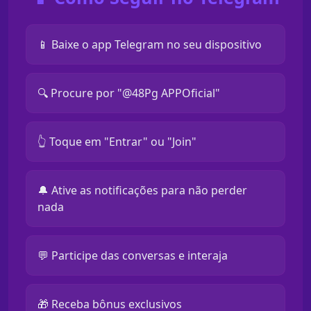
📱 Baixe o app Telegram no seu dispositivo
🔍 Procure por "@48Pg APPOficial"
👆 Toque em "Entrar" ou "Join"
🔔 Ative as notificações para não perder
nada
💬 Participe das conversas e interaja
🎁 Receba bônus exclusivos