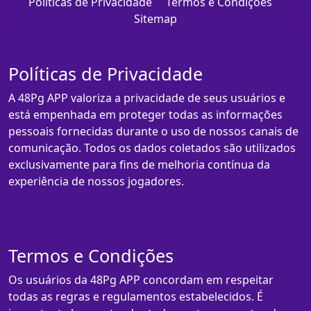
Políticas de Privacidade
Termos e Condições
Sitemap
Políticas de Privacidade
A 48Pg APP valoriza a privacidade de seus usuários e
está empenhada em proteger todas as informações
pessoais fornecidas durante o uso de nossos canais de
comunicação. Todos os dados coletados são utilizados
exclusivamente para fins de melhoria contínua da
experiência de nossos jogadores.
Termos e Condições
Os usuários da 48Pg APP concordam em respeitar
todas as regras e regulamentos estabelecidos. É