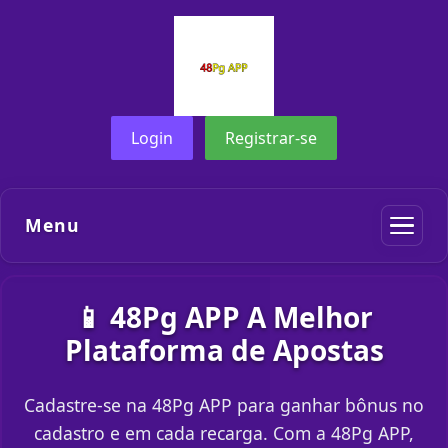
Login
Registrar-se
Menu
📱 48Pg APP A Melhor
Plataforma de Apostas
Cadastre-se na 48Pg APP para ganhar bônus no
cadastro e em cada recarga. Com a 48Pg APP,