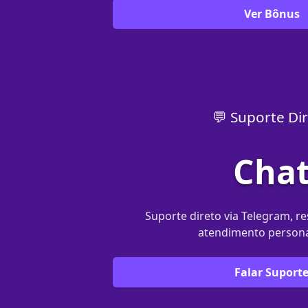
Ver Bônus
💬 Suporte Di
Cha
Suporte direto via Telegram, r
atendimento persona
Falar Suport