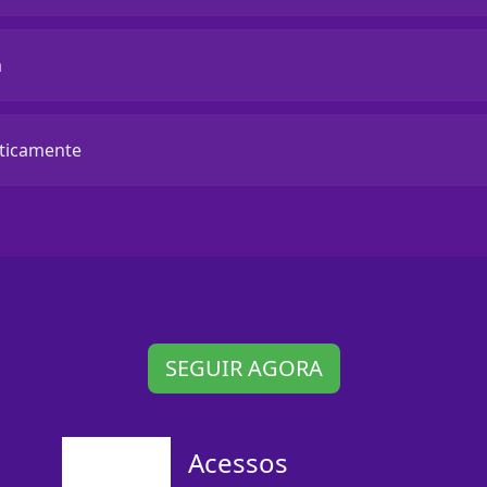
a
aticamente
SEGUIR AGORA
Acessos