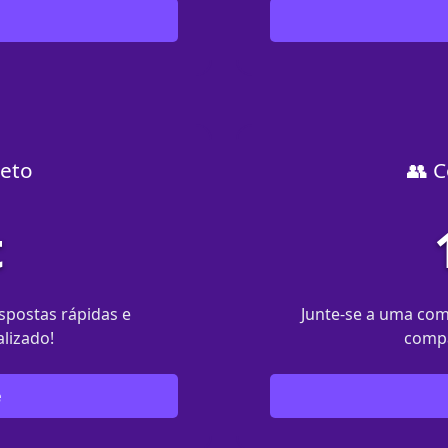
reto
👥 
t
espostas rápidas e
Junte-se a uma com
lizado!
compa
e