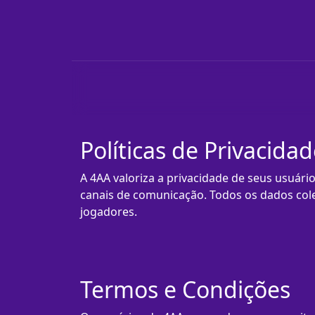
Políticas de Privacida
A 4AA valoriza a privacidade de seus usuár
canais de comunicação. Todos os dados cole
jogadores.
Termos e Condições