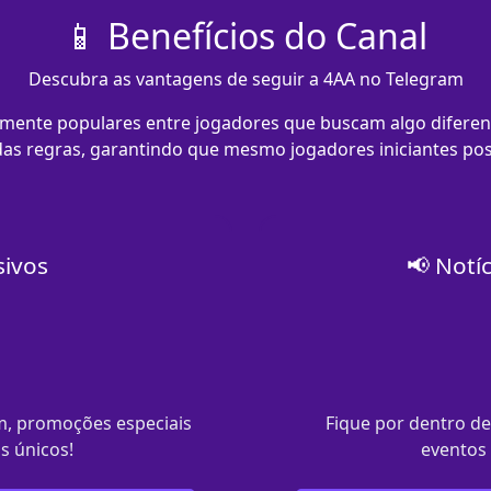
📱 Benefícios do Canal
Descubra as vantagens de seguir a 4AA no Telegram
mente populares entre jogadores que buscam algo diferente
 das regras, garantindo que mesmo jogadores iniciantes po
sivos
📢 Notí
m, promoções especiais
Fique por dentro d
s únicos!
eventos