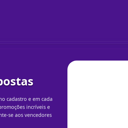
postas
no cadastro e em cada
promoções incríveis e
unte-se aos vencedores