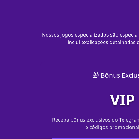
Nossos jogos especializados são especial
inclui explicações detalhadas
🎁 Bônus Exclu
VIP
Receba bônus exclusivos do Telegra
e códigos promocionai