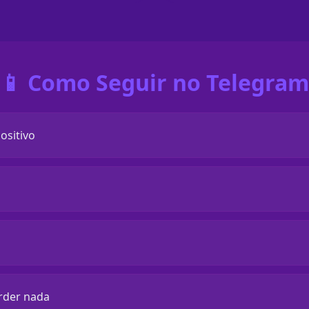
📱 Como Seguir no Telegram
ositivo
erder nada