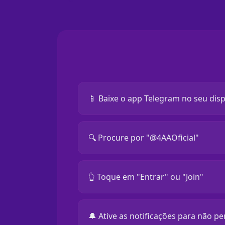
📱 Baixe o app Telegram no seu disp
🔍 Procure por "@4AAOficial"
👆 Toque em "Entrar" ou "Join"
🔔 Ative as notificações para não p