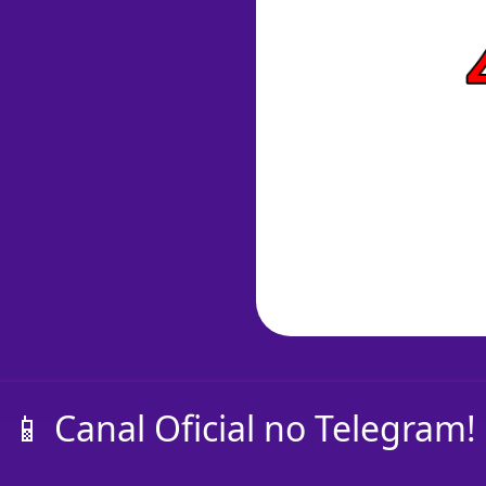
📱 Canal Oficial no Telegram!