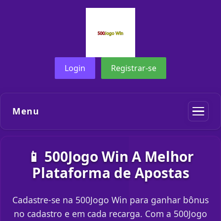
Login
Registrar-se
Menu
📱 500Jogo Win A Melhor
Plataforma de Apostas
Cadastre-se na 500Jogo Win para ganhar bônus
no cadastro e em cada recarga. Com a 500Jogo