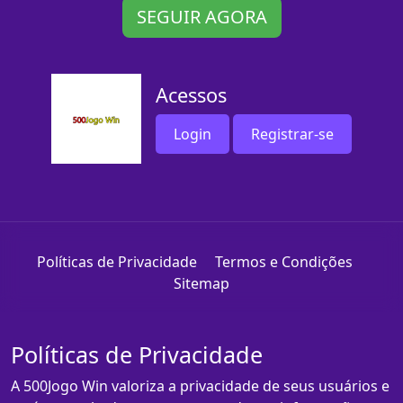
SEGUIR AGORA
Acessos
Login
Registrar-se
Políticas de Privacidade
Termos e Condições
Sitemap
Políticas de Privacidade
A 500Jogo Win valoriza a privacidade de seus usuários e