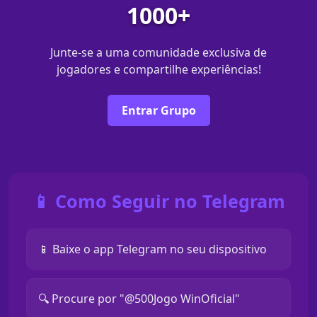
1000+
Junte-se a uma comunidade exclusiva de
jogadores e compartilhe experiências!
Entrar Grupo
📱 Como Seguir no Telegram
📱 Baixe o app Telegram no seu dispositivo
🔍 Procure por "@500Jogo WinOficial"