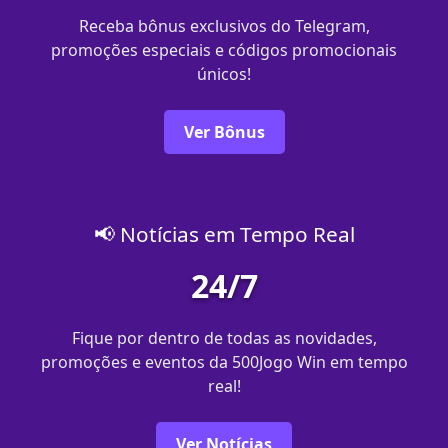
Receba bônus exclusivos do Telegram,
promoções especiais e códigos promocionais
únicos!
Ver Bônus
📢 Notícias em Tempo Real
24/7
Fique por dentro de todas as novidades,
promoções e eventos da 500Jogo Win em tempo
real!
Ver Notícias