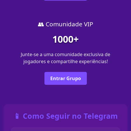
👥 Comunidade VIP
1000+
Junte-se a uma comunidade exclusiva de
jogadores e compartilhe experiências!
Entrar Grupo
📱 Como Seguir no Telegram