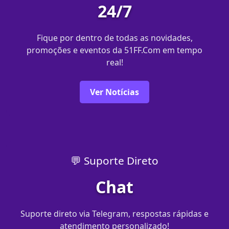
24/7
Fique por dentro de todas as novidades,
promoções e eventos da 51FF.Com em tempo
real!
Ver Notícias
💬 Suporte Direto
Chat
Suporte direto via Telegram, respostas rápidas e
atendimento personalizado!