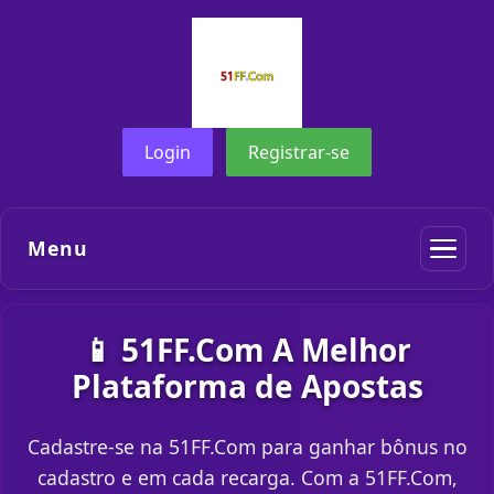
Login
Registrar-se
Menu
📱 51FF.Com A Melhor
Plataforma de Apostas
Cadastre-se na 51FF.Com para ganhar bônus no
cadastro e em cada recarga. Com a 51FF.Com,