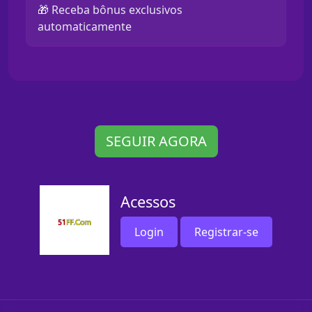
🎁 Receba bônus exclusivos
automaticamente
SEGUIR AGORA
Acessos
Login
Registrar-se