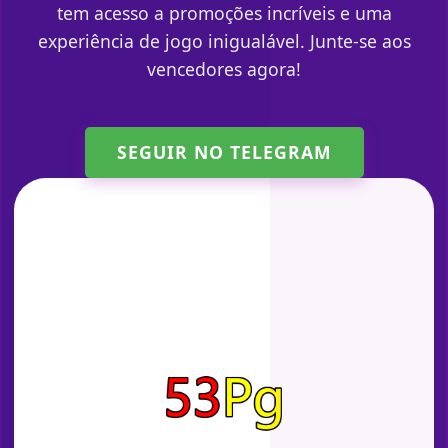
tem acesso a promoções incríveis e uma
experiência de jogo inigualável. Junte-se aos
vencedores agora!
SEGUIR NO TELEGRAM