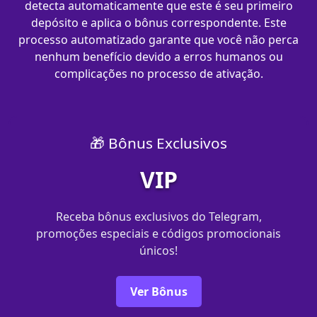
detecta automaticamente que este é seu primeiro
depósito e aplica o bônus correspondente. Este
processo automatizado garante que você não perca
nenhum benefício devido a erros humanos ou
complicações no processo de ativação.
🎁 Bônus Exclusivos
VIP
Receba bônus exclusivos do Telegram,
promoções especiais e códigos promocionais
únicos!
Ver Bônus