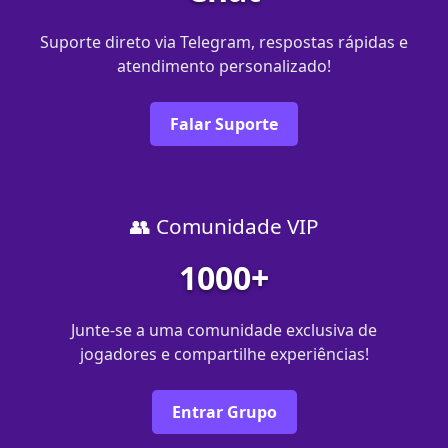
Suporte direto via Telegram, respostas rápidas e
atendimento personalizado!
Falar Suporte
👥 Comunidade VIP
1000+
Junte-se a uma comunidade exclusiva de
jogadores e compartilhe experiências!
Entrar Grupo