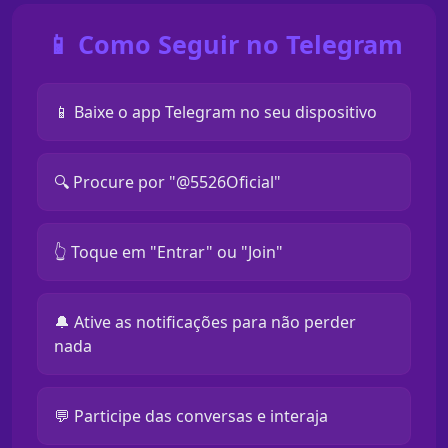
📱 Como Seguir no Telegram
📱 Baixe o app Telegram no seu dispositivo
🔍 Procure por "@5526Oficial"
👆 Toque em "Entrar" ou "Join"
🔔 Ative as notificações para não perder
nada
💬 Participe das conversas e interaja