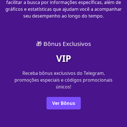
facilitar a busca por informações específicas, além de
gráficos e estatísticas que ajudam você a acompanhar
seu desempenho ao longo do tempo.
🎁 Bônus Exclusivos
VIP
Receba bônus exclusivos do Telegram,
promoções especiais e códigos promocionais
únicos!
Ver Bônus