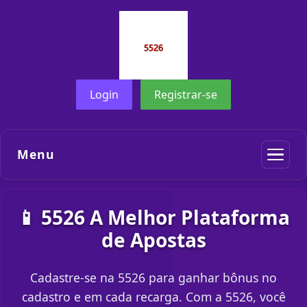
Login
Registrar-se
Menu
📱 5526 A Melhor Plataforma
de Apostas
Cadastre-se na 5526 para ganhar bônus no
cadastro e em cada recarga. Com a 5526, você