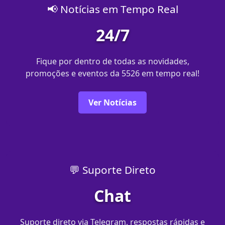
📢 Notícias em Tempo Real
24/7
Fique por dentro de todas as novidades,
promoções e eventos da 5526 em tempo real!
Ver Notícias
💬 Suporte Direto
Chat
Suporte direto via Telegram, respostas rápidas e