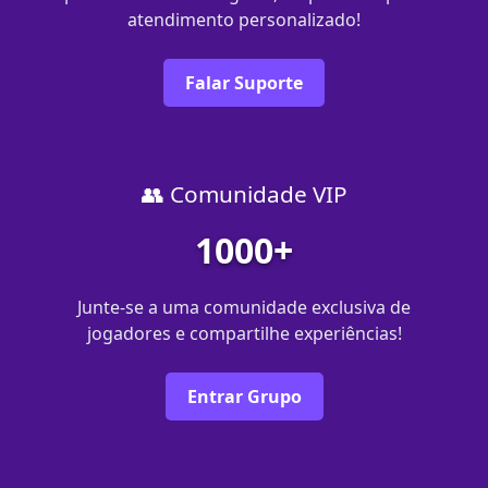
atendimento personalizado!
Falar Suporte
👥 Comunidade VIP
1000+
Junte-se a uma comunidade exclusiva de
jogadores e compartilhe experiências!
Entrar Grupo