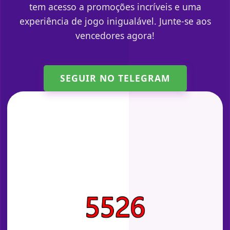
tem acesso a promoções incríveis e uma
experiência de jogo inigualável. Junte-se aos
vencedores agora!
SEGUIR NO TELEGRAM