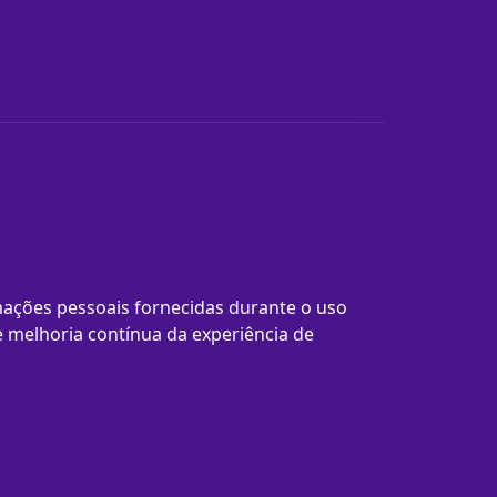
mações pessoais fornecidas durante o uso
e melhoria contínua da experiência de