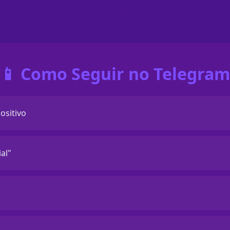
📱 Como Seguir no Telegram
ositivo
al"