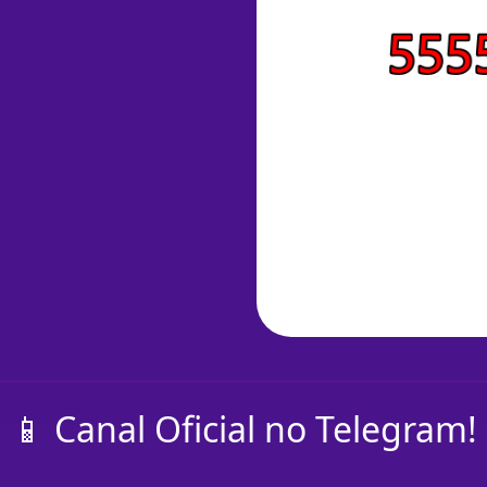
📱 Canal Oficial no Telegram!