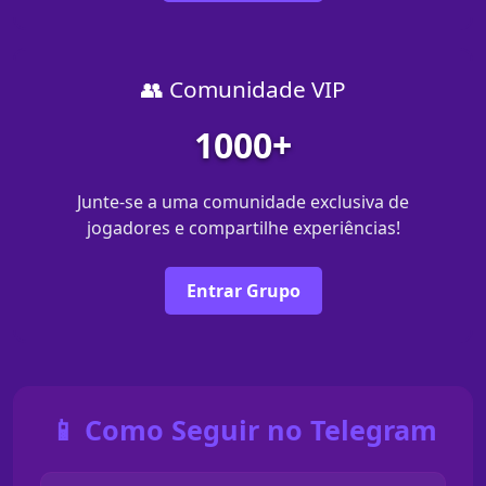
👥 Comunidade VIP
1000+
Junte-se a uma comunidade exclusiva de
jogadores e compartilhe experiências!
Entrar Grupo
📱 Como Seguir no Telegram