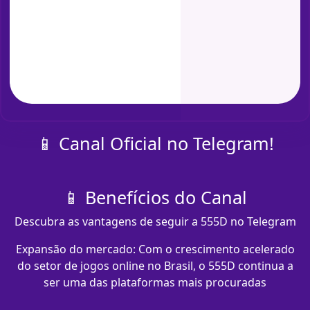
📱 Canal Oficial no Telegram!
📱 Benefícios do Canal
Descubra as vantagens de seguir a 555D no Telegram
Expansão do mercado: Com o crescimento acelerado
do setor de jogos online no Brasil, o 555D continua a
ser uma das plataformas mais procuradas