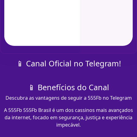
📱 Canal Oficial no Telegram!
📱 Benefícios do Canal
Descubra as vantagens de seguir a 555Fb no Telegram
A 555Fb 555Fb Brasil é um dos cassinos mais avançados
da internet, focado em segurança, justiça e experiência
impecável.