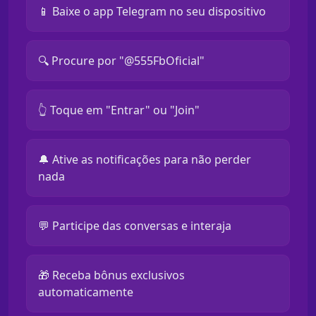
📱 Baixe o app Telegram no seu dispositivo
🔍 Procure por "@555FbOficial"
👆 Toque em "Entrar" ou "Join"
🔔 Ative as notificações para não perder
nada
💬 Participe das conversas e interaja
🎁 Receba bônus exclusivos
automaticamente