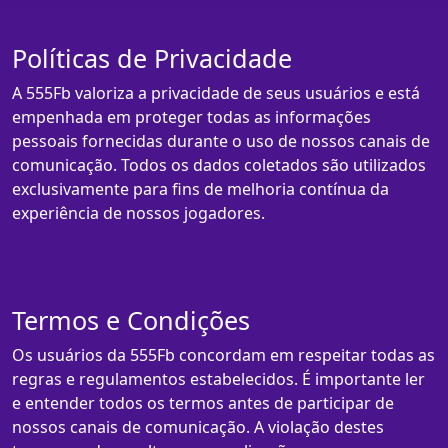
Políticas de Privacidade
A 555Fb valoriza a privacidade de seus usuários e está
empenhada em proteger todas as informações
pessoais fornecidas durante o uso de nossos canais de
comunicação. Todos os dados coletados são utilizados
exclusivamente para fins de melhoria contínua da
experiência de nossos jogadores.
Termos e Condições
Os usuários da 555Fb concordam em respeitar todas as
regras e regulamentos estabelecidos. É importante ler
e entender todos os termos antes de participar de
nossos canais de comunicação. A violação destes