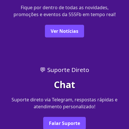
Fique por dentro de todas as novidades,
promoções e eventos da 555Fb em tempo real!
Ver Notícias
💬 Suporte Direto
Chat
Suporte direto via Telegram, respostas rápidas e
atendimento personalizado!
Falar Suporte