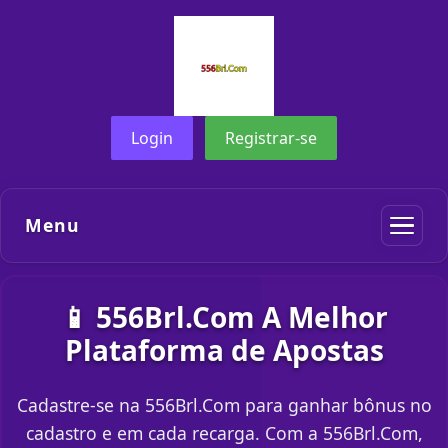
Login
Registrar-se
Menu
📱 556Brl.Com A Melhor
Plataforma de Apostas
Cadastre-se na 556Brl.Com para ganhar bônus no
cadastro e em cada recarga. Com a 556Brl.Com,