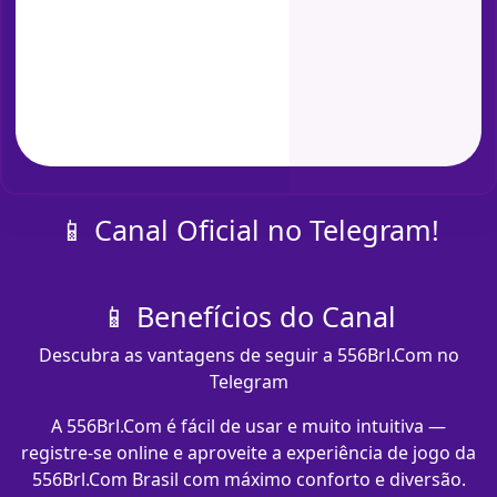
📱 Canal Oficial no Telegram!
📱 Benefícios do Canal
Descubra as vantagens de seguir a 556Brl.Com no
Telegram
A 556Brl.Com é fácil de usar e muito intuitiva —
registre-se online e aproveite a experiência de jogo da
556Brl.Com Brasil com máximo conforto e diversão.