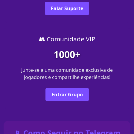
Falar Suporte
👥 Comunidade VIP
1000+
Junte-se a uma comunidade exclusiva de
jogadores e compartilhe experiências!
Entrar Grupo
📱 Como Seguir no Telegram