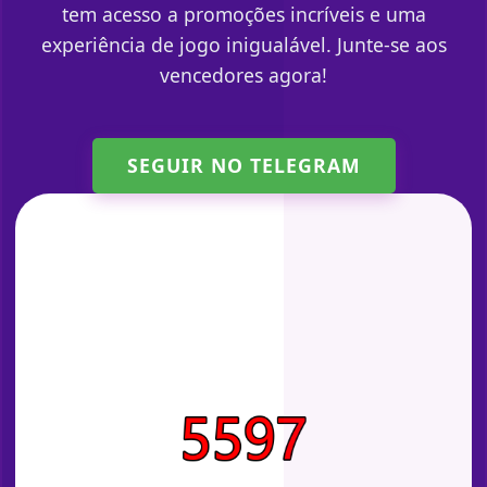
tem acesso a promoções incríveis e uma
experiência de jogo inigualável. Junte-se aos
vencedores agora!
SEGUIR NO TELEGRAM