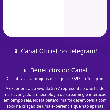
📱 Canal Oficial no Telegram!
📱 Benefícios do Canal
Descubra as vantagens de seguir a 5597 no Telegram
A experiência ao vivo da 5597 representa o que há de
mais avançado em tecnologia de streaming e interação
em tempo real. Nossa plataforma foi desenvolvida com
foco na criação de uma experiência que não apenas