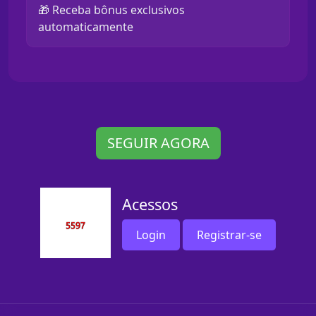
🎁 Receba bônus exclusivos
automaticamente
SEGUIR AGORA
Acessos
Login
Registrar-se