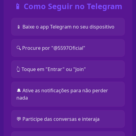
📱 Como Seguir no Telegram
📱 Baixe o app Telegram no seu dispositivo
🔍 Procure por "@5597Oficial"
👆 Toque em "Entrar" ou "Join"
🔔 Ative as notificações para não perder
nada
💬 Participe das conversas e interaja