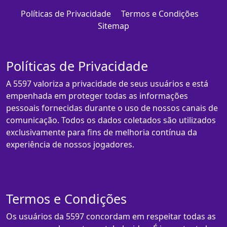
Políticas de Privacidade
Termos e Condições
Sitemap
Políticas de Privacidade
A 5597 valoriza a privacidade de seus usuários e está
empenhada em proteger todas as informações
pessoais fornecidas durante o uso de nossos canais de
comunicação. Todos os dados coletados são utilizados
exclusivamente para fins de melhoria contínua da
experiência de nossos jogadores.
Termos e Condições
Os usuários da 5597 concordam em respeitar todas as