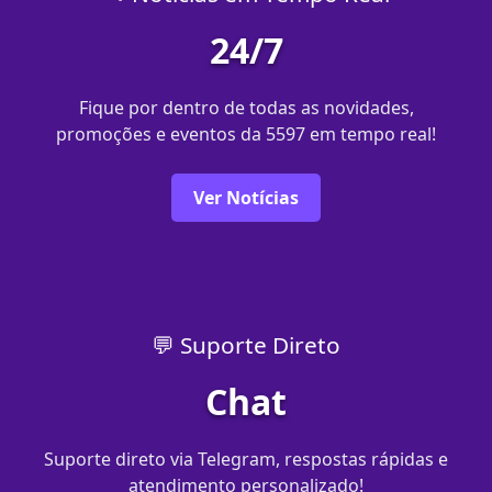
24/7
Fique por dentro de todas as novidades,
promoções e eventos da 5597 em tempo real!
Ver Notícias
💬 Suporte Direto
Chat
Suporte direto via Telegram, respostas rápidas e
atendimento personalizado!