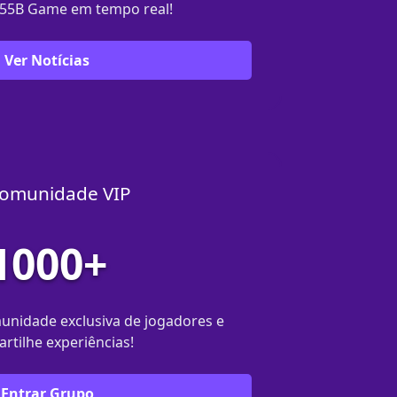
 55B Game em tempo real!
Ver Notícias
Comunidade VIP
1000+
unidade exclusiva de jogadores e
rtilhe experiências!
Entrar Grupo