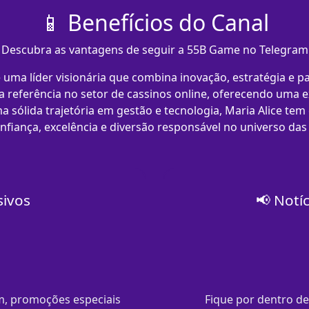
📱 Benefícios do Canal
Descubra as vantagens de seguir a 55B Game no Telegram
 uma líder visionária que combina inovação, estratégia e p
 referência no setor de cassinos online, oferecendo uma 
 sólida trajetória em gestão e tecnologia, Maria Alice t
fiança, excelência e diversão responsável no universo das
sivos
📢 Notí
m, promoções especiais
Fique por dentro d