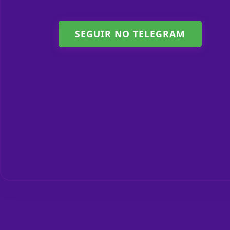
SEGUIR NO TELEGRAM