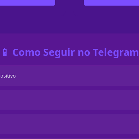
📱 Como Seguir no Telegram
ositivo