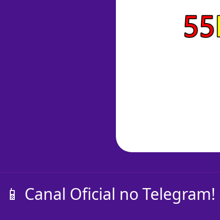
📱 Canal Oficial no Telegram!