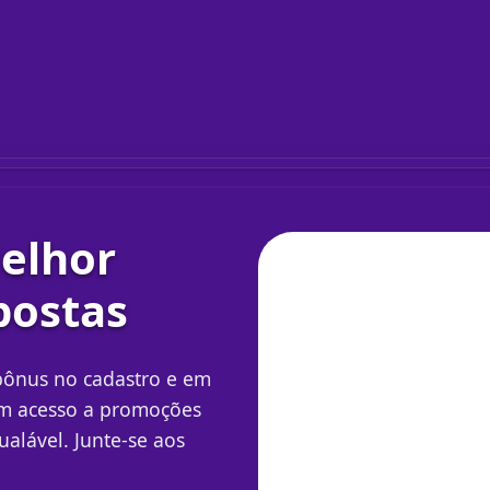
elhor
postas
bônus no cadastro e em
em acesso a promoções
ualável. Junte-se aos