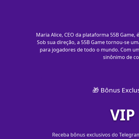
Maria Alice, CEO da plataforma 55B Game, é
Sob sua direção, a 55B Game tornou-se uma
para jogadores de todo o mundo. Com uma
sinônimo de con
🎁 Bônus Exclu
VIP
Receba bônus exclusivos do Telegra