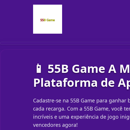
📱 55B Game A M
Plataforma de A
Cadastre-se na 55B Game para ganhar 
cada recarga. Com a 55B Game, você t
incríveis e uma experiência de jogo inig
vencedores agora!