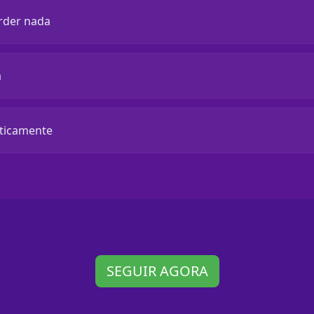
erder nada
a
aticamente
SEGUIR AGORA