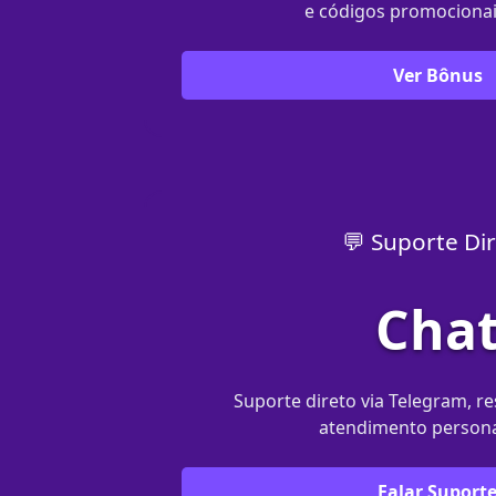
e códigos promocionai
Ver Bônus
💬 Suporte Di
Cha
Suporte direto via Telegram, r
atendimento persona
Falar Suport