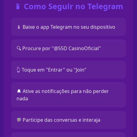
📱 Como Seguir no Telegram
📱 Baixe o app Telegram no seu dispositivo
🔍 Procure por "@55D CasinoOficial"
👆 Toque em "Entrar" ou "Join"
🔔 Ative as notificações para não perder
nada
💬 Participe das conversas e interaja