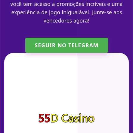
você tem acesso a promoções incríveis e uma
experiência de jogo inigualável. Junte-se aos
vencedores agora!
SEGUIR NO TELEGRAM