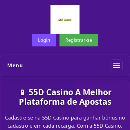
Login
Registrar-se
Menu
📱 55D Casino A Melhor
Plataforma de Apostas
Cadastre-se na 55D Casino para ganhar bônus no
cadastro e em cada recarga. Com a 55D Casino,