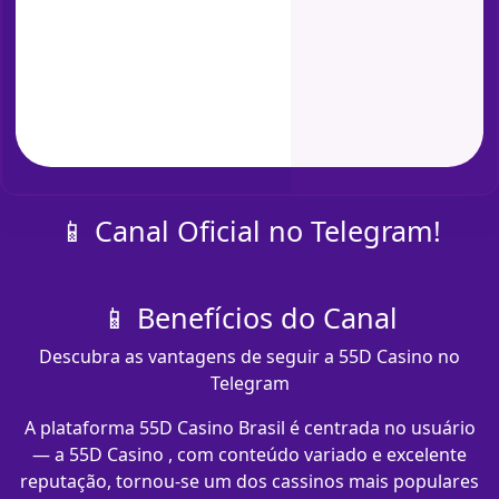
📱 Canal Oficial no Telegram!
📱 Benefícios do Canal
Descubra as vantagens de seguir a 55D Casino no
Telegram
A plataforma 55D Casino Brasil é centrada no usuário
— a 55D Casino , com conteúdo variado e excelente
reputação, tornou-se um dos cassinos mais populares