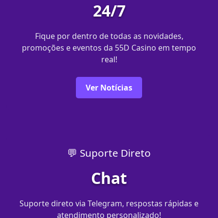
24/7
Fique por dentro de todas as novidades,
promoções e eventos da 55D Casino em tempo
real!
Ver Notícias
💬 Suporte Direto
Chat
Suporte direto via Telegram, respostas rápidas e
atendimento personalizado!