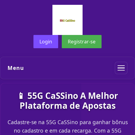
Login
Registrar-se
Menu
📱 55G CaSSino A Melhor
Plataforma de Apostas
Cadastre-se na 55G CaSSino para ganhar bônus
no cadastro e em cada recarga. Com a 55G