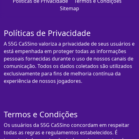
Políticas de Privacidade
Termos e Condições
Sitemap
Políticas de Privacidade
A 55G CaSSino valoriza a privacidade de seus usuários e
está empenhada em proteger todas as informações
pessoais fornecidas durante o uso de nossos canais de
comunicação. Todos os dados coletados são utilizados
exclusivamente para fins de melhoria contínua da
experiência de nossos jogadores.
Termos e Condições
Os usuários da 55G CaSSino concordam em respeitar
todas as regras e regulamentos estabelecidos. É