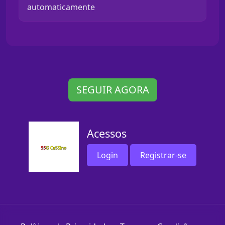
automaticamente
SEGUIR AGORA
Acessos
Login
Registrar-se