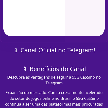
📱 Canal Oficial no Telegram!
📱 Benefícios do Canal
Descubra as vantagens de seguir a 55G CaSSino no
Telegram
Expansão do mercado: Com o crescimento acelerado
do setor de jogos online no Brasil, o 55G CaSSino
continua a ser uma das plataformas mais procuradas