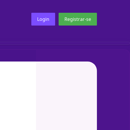
Login
Registrar-se