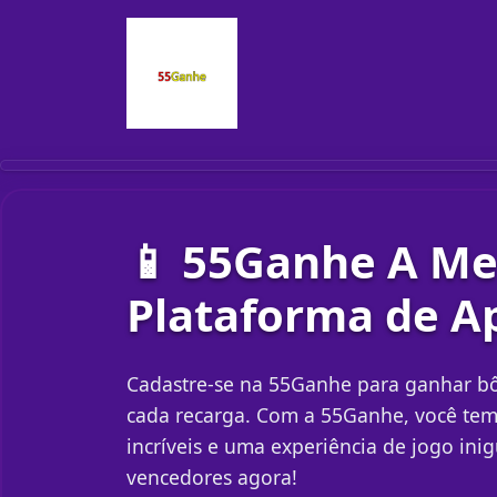
📱 55Ganhe A Me
Plataforma de A
Cadastre-se na 55Ganhe para ganhar b
cada recarga. Com a 55Ganhe, você te
incríveis e uma experiência de jogo inig
vencedores agora!