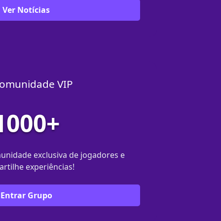
Ver Notícias
Comunidade VIP
1000+
unidade exclusiva de jogadores e
rtilhe experiências!
Entrar Grupo