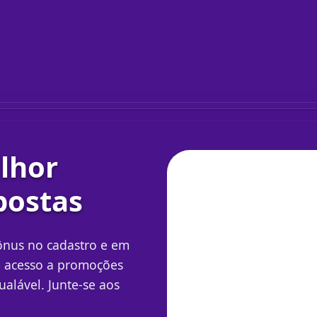
lhor
postas
ônus no cadastro e em
m acesso a promoções
ualável. Junte-se aos