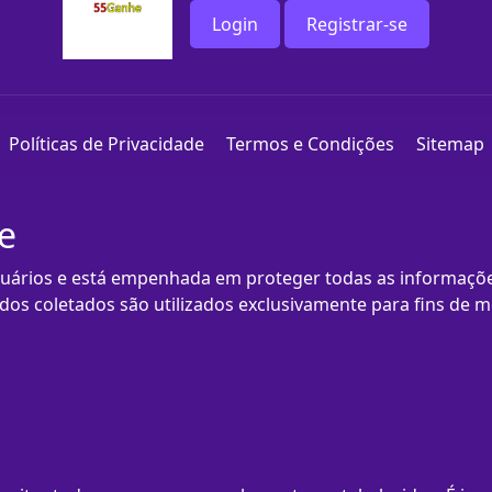
Login
Registrar-se
Políticas de Privacidade
Termos e Condições
Sitemap
de
usuários e está empenhada em proteger todas as informaçõe
os coletados são utilizados exclusivamente para fins de m