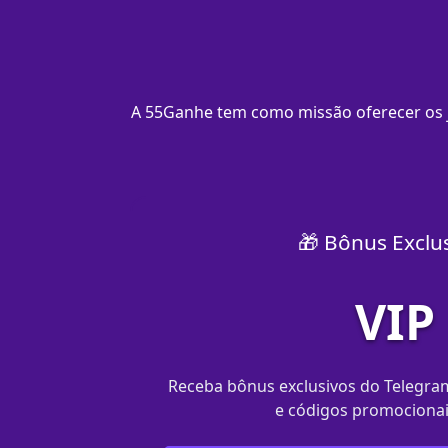
A 55Ganhe tem como missão oferecer os j
🎁 Bônus Exclu
VIP
Receba bônus exclusivos do Telegra
e códigos promocionai