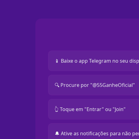
📱 Baixe o app Telegram no seu disp
🔍 Procure por "@55GanheOficial"
👆 Toque em "Entrar" ou "Join"
🔔 Ative as notificações para não p