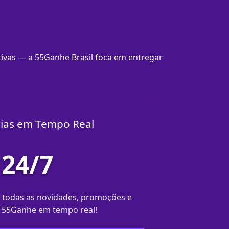
ivas — a 55Ganhe Brasil foca em entregar
cias em Tempo Real
24/7
e todas as novidades, promoções e
 55Ganhe em tempo real!