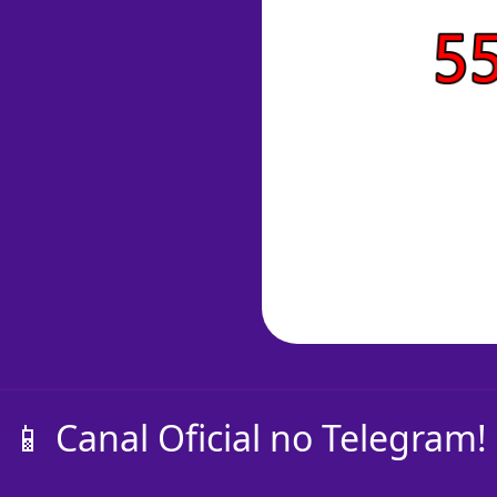
📱 Canal Oficial no Telegram!