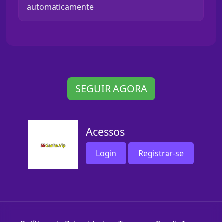
automaticamente
SEGUIR AGORA
Acessos
Login
Registrar-se