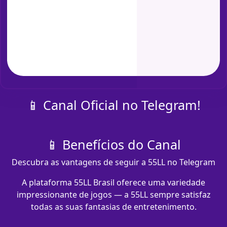
📱 Canal Oficial no Telegram!
📱 Benefícios do Canal
Descubra as vantagens de seguir a 55LL no Telegram
A plataforma 55LL Brasil oferece uma variedade
impressionante de jogos — a 55LL sempre satisfaz
todas as suas fantasias de entretenimento.