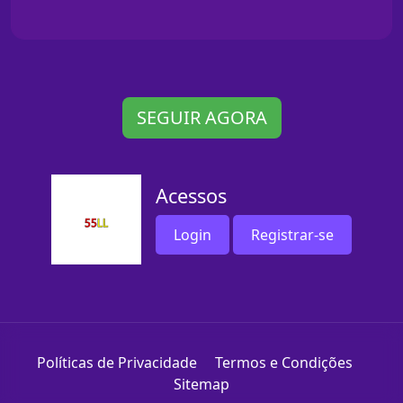
SEGUIR AGORA
Acessos
Login
Registrar-se
Políticas de Privacidade
Termos e Condições
Sitemap