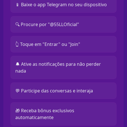
📱 Baixe o app Telegram no seu dispositivo
🔍 Procure por "@55LLOficial"
👆 Toque em "Entrar" ou "Join"
🔔 Ative as notificações para não perder
nada
💬 Participe das conversas e interaja
🎁 Receba bônus exclusivos
automaticamente