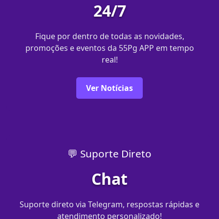
24/7
Fique por dentro de todas as novidades,
promoções e eventos da 55Pg APP em tempo
real!
Ver Notícias
💬 Suporte Direto
Chat
Suporte direto via Telegram, respostas rápidas e
atendimento personalizado!