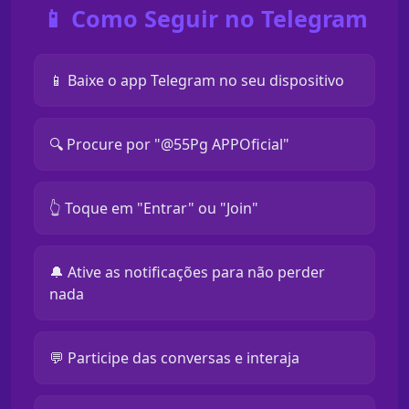
📱 Como Seguir no Telegram
📱 Baixe o app Telegram no seu dispositivo
🔍 Procure por "@55Pg APPOficial"
👆 Toque em "Entrar" ou "Join"
🔔 Ative as notificações para não perder
nada
💬 Participe das conversas e interaja