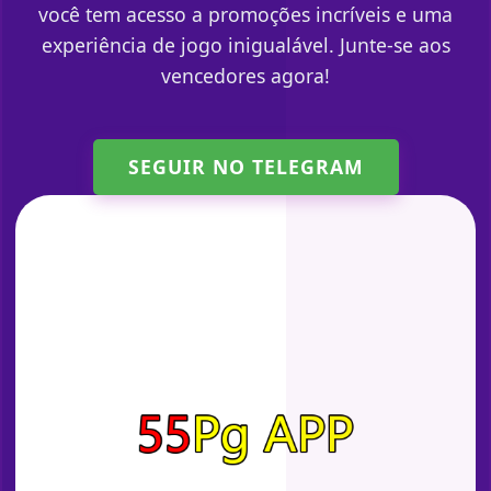
você tem acesso a promoções incríveis e uma
experiência de jogo inigualável. Junte-se aos
vencedores agora!
SEGUIR NO TELEGRAM