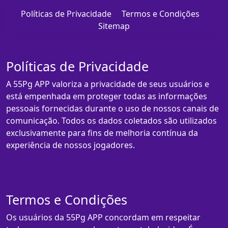
Políticas de Privacidade
Termos e Condições
Sitemap
Políticas de Privacidade
A 55Pg APP valoriza a privacidade de seus usuários e
está empenhada em proteger todas as informações
pessoais fornecidas durante o uso de nossos canais de
comunicação. Todos os dados coletados são utilizados
exclusivamente para fins de melhoria contínua da
experiência de nossos jogadores.
Termos e Condições
Os usuários da 55Pg APP concordam em respeitar