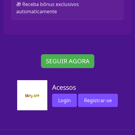
🎁 Receba bônus exclusivos
automaticamente
SEGUIR AGORA
Acessos
Login
Registrar-se