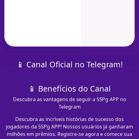
📱 Canal Oficial no Telegram!
📱 Benefícios do Canal
Descubra as vantagens de seguir a 55Pg APP no
Telegram
Descubra as incríveis histórias de sucesso dos
jogadores da 55Pg APP! Nossos usuários já ganharam
milhões em prêmios. Registre-se agora e comece sua