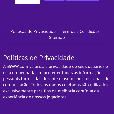
Políticas de Privacidade
Termos e Condições
Sitemap
Políticas de Privacidade
A 55WW.Com valoriza a privacidade de seus usuários e
está empenhada em proteger todas as informações
pessoais fornecidas durante o uso de nossos canais de
comunicação. Todos os dados coletados são utilizados
exclusivamente para fins de melhoria contínua da
experiência de nossos jogadores.