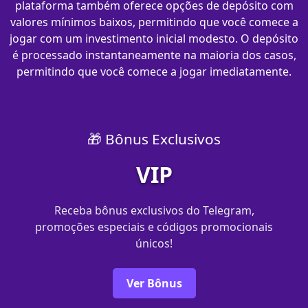
plataforma também oferece opções de depósito com
valores mínimos baixos, permitindo que você comece a
jogar com um investimento inicial modesto. O depósito
é processado instantaneamente na maioria dos casos,
permitindo que você comece a jogar imediatamente.
🎁 Bônus Exclusivos
VIP
Receba bônus exclusivos do Telegram,
promoções especiais e códigos promocionais
únicos!
Ver Bônus