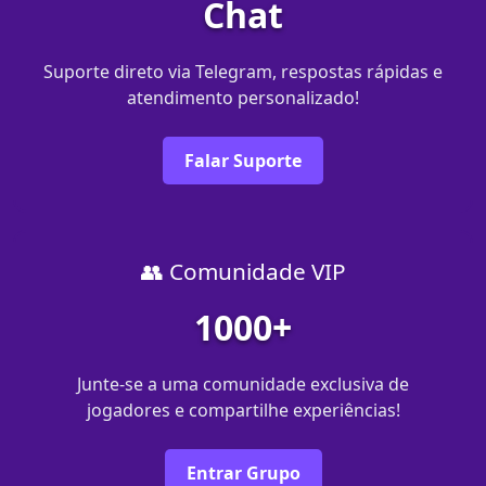
Chat
Suporte direto via Telegram, respostas rápidas e
atendimento personalizado!
Falar Suporte
👥 Comunidade VIP
1000+
Junte-se a uma comunidade exclusiva de
jogadores e compartilhe experiências!
Entrar Grupo