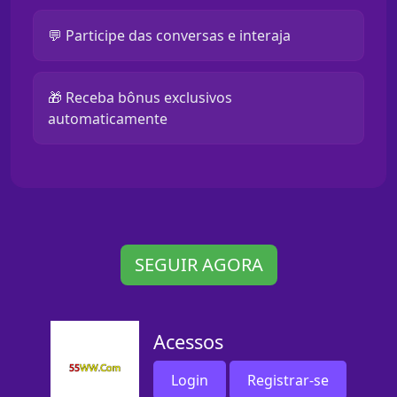
💬 Participe das conversas e interaja
🎁 Receba bônus exclusivos
automaticamente
SEGUIR AGORA
Acessos
Login
Registrar-se