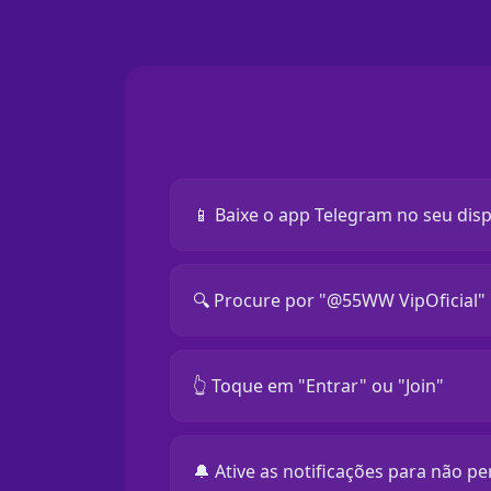
📱 Baixe o app Telegram no seu disp
🔍 Procure por "@55WW VipOficial"
👆 Toque em "Entrar" ou "Join"
🔔 Ative as notificações para não p