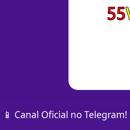
📱 Canal Oficial no Telegram!