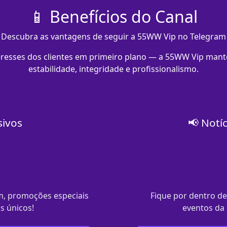
📱 Benefícios do Canal
Descubra as vantagens de seguir a 55WW Vip no Telegram
nteresses dos clientes em primeiro plano — a 55WW Vip ma
estabilidade, integridade e profissionalismo.
sivos
📢 Notí
m, promoções especiais
Fique por dentro d
s únicos!
eventos da