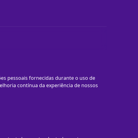
es pessoais fornecidas durante o uso de
elhoria contínua da experiência de nossos