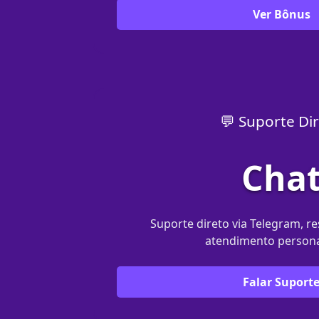
Ver Bônus
💬 Suporte Di
Cha
Suporte direto via Telegram, r
atendimento persona
Falar Suport