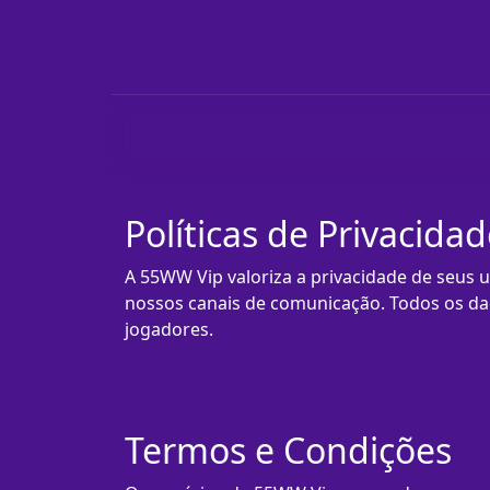
Políticas de Privacida
A 55WW Vip valoriza a privacidade de seus
nossos canais de comunicação. Todos os dad
jogadores.
Termos e Condições