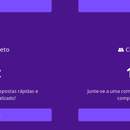
reto
👥 
t
espostas rápidas e
Junte-se a uma com
lizado!
compa
e