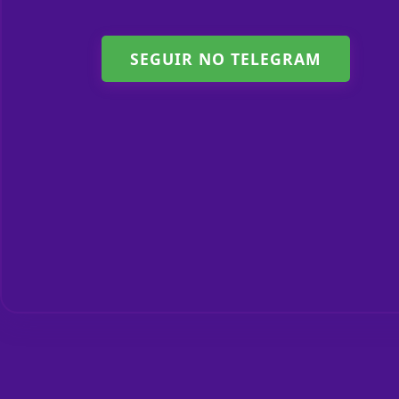
SEGUIR NO TELEGRAM