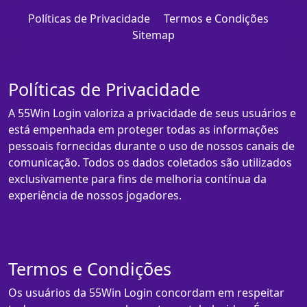
Políticas de Privacidade
Termos e Condições
Sitemap
Políticas de Privacidade
A 55Win Login valoriza a privacidade de seus usuários e
está empenhada em proteger todas as informações
pessoais fornecidas durante o uso de nossos canais de
comunicação. Todos os dados coletados são utilizados
exclusivamente para fins de melhoria contínua da
experiência de nossos jogadores.
Termos e Condições
Os usuários da 55Win Login concordam em respeitar