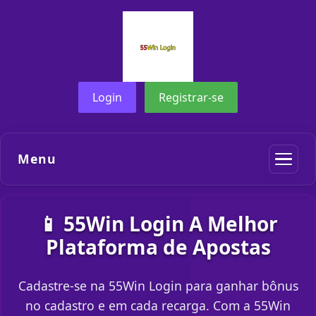
Login
Registrar-se
Menu
📱 55Win Login A Melhor
Plataforma de Apostas
Cadastre-se na 55Win Login para ganhar bônus
no cadastro e em cada recarga. Com a 55Win