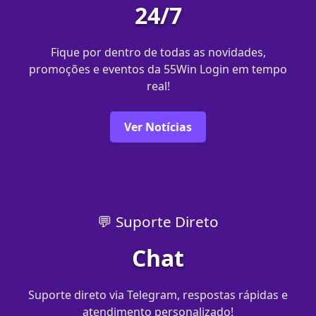
24/7
Fique por dentro de todas as novidades,
promoções e eventos da 55Win Login em tempo
real!
Ver Notícias
💬 Suporte Direto
Chat
Suporte direto via Telegram, respostas rápidas e
atendimento personalizado!