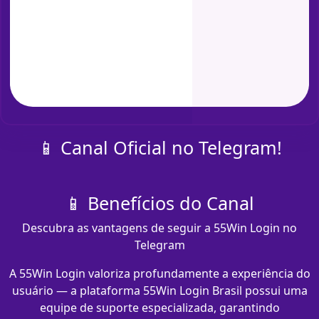
📱 Canal Oficial no Telegram!
📱 Benefícios do Canal
Descubra as vantagens de seguir a 55Win Login no
Telegram
A 55Win Login valoriza profundamente a experiência do
usuário — a plataforma 55Win Login Brasil possui uma
equipe de suporte especializada, garantindo