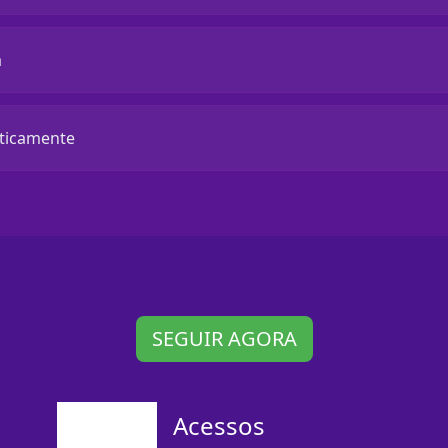
a
aticamente
SEGUIR AGORA
Acessos