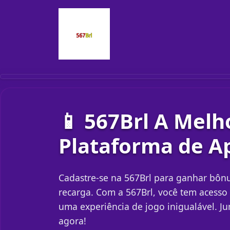
📱 567Brl A Melh
Plataforma de A
Cadastre-se na 567Brl para ganhar bôn
recarga. Com a 567Brl, você tem acesso 
uma experiência de jogo inigualável. J
agora!