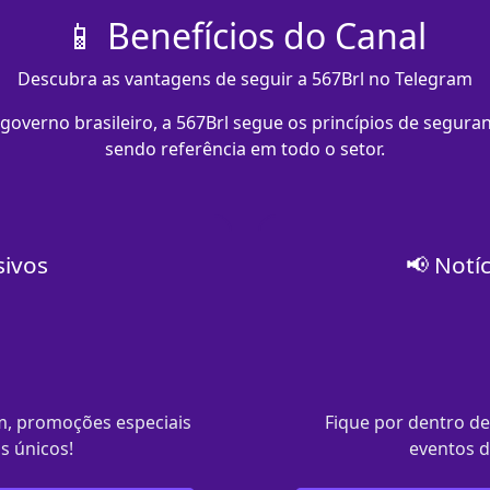
📱 Benefícios do Canal
Descubra as vantagens de seguir a 567Brl no Telegram
overno brasileiro, a 567Brl segue os princípios de segurança
sendo referência em todo o setor.
sivos
📢 Notí
m, promoções especiais
Fique por dentro d
s únicos!
eventos d