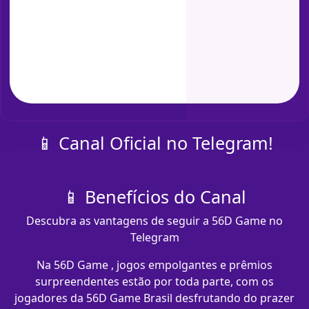
📱 Canal Oficial no Telegram!
📱 Benefícios do Canal
Descubra as vantagens de seguir a 56D Game no
Telegram
Na 56D Game , jogos empolgantes e prêmios
surpreendentes estão por toda parte, com os
jogadores da 56D Game Brasil desfrutando do prazer