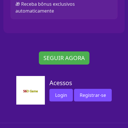
🎁 Receba bônus exclusivos
automaticamente
SEGUIR AGORA
Acessos
Login
Registrar-se