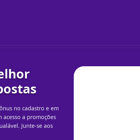
elhor
postas
ônus no cadastro e em
m acesso a promoções
ualável. Junte-se aos