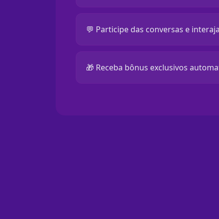
💬 Participe das conversas e interaj
🎁 Receba bônus exclusivos autom