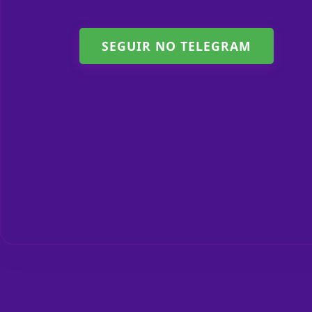
SEGUIR NO TELEGRAM