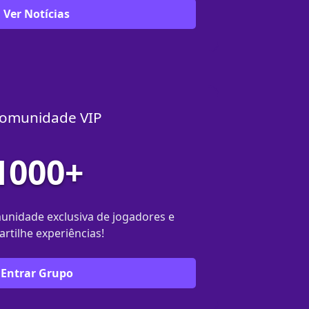
Ver Notícias
Comunidade VIP
1000+
unidade exclusiva de jogadores e
rtilhe experiências!
Entrar Grupo