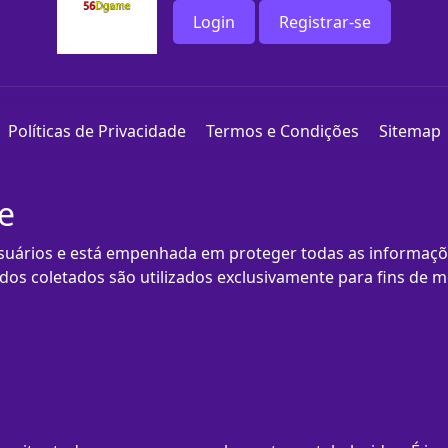
Login
Registrar-se
Políticas de Privacidade
Termos e Condições
Sitemap
de
usuários e está empenhada em proteger todas as informaçõ
os coletados são utilizados exclusivamente para fins de m