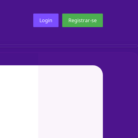
Login
Registrar-se