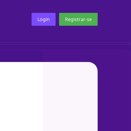
Login
Registrar-se