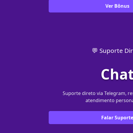
Ver Bônus
💬 Suporte Di
Cha
Suporte direto via Telegram, r
atendimento persona
Falar Suport