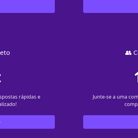
reto
👥 
t
espostas rápidas e
Junte-se a uma com
lizado!
compa
e