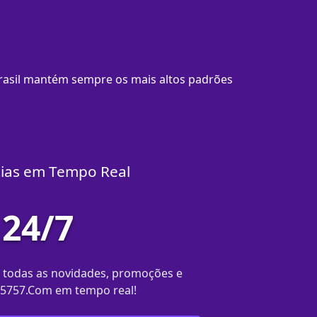
 Brasil mantém sempre os mais altos padrões
cias em Tempo Real
24/7
e todas as novidades, promoções e
 5757.Com em tempo real!