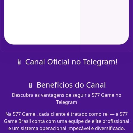
📱 Canal Oficial no Telegram!
📱 Benefícios do Canal
Descubra as vantagens de seguir a 577 Game no
Telegram
Na 577 Game , cada cliente é tratado como rei — a 577
Game Brasil conta com uma equipe de elite profissional
e um sistema operacional impecável e diversificado.