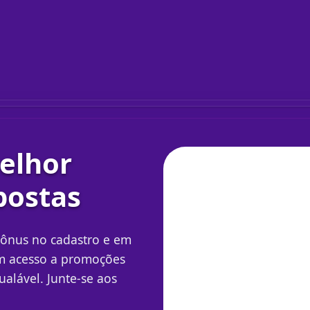
elhor
postas
bônus no cadastro e em
em acesso a promoções
ualável. Junte-se aos