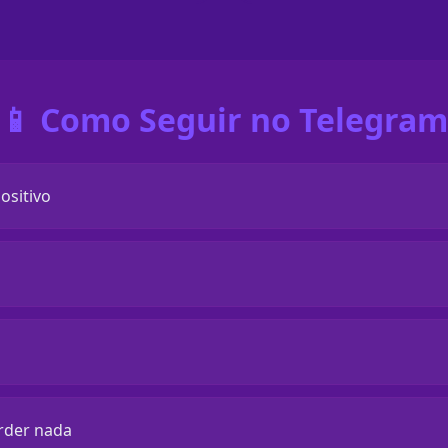
📱 Como Seguir no Telegram
ositivo
erder nada