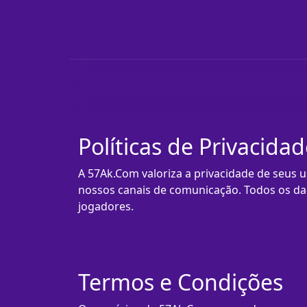
Políticas de Privacida
A 57Ak.Com valoriza a privacidade de seus
nossos canais de comunicação. Todos os dad
jogadores.
Termos e Condições