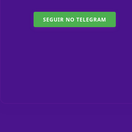
SEGUIR NO TELEGRAM