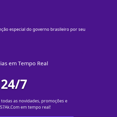
nção especial do governo brasileiro por seu
cias em Tempo Real
24/7
e todas as novidades, promoções e
 57Ak.Com em tempo real!