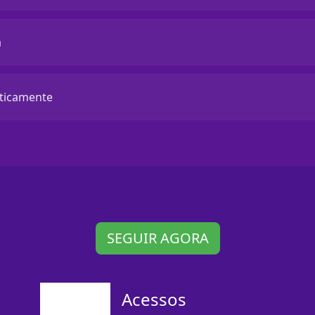
a
aticamente
SEGUIR AGORA
Acessos