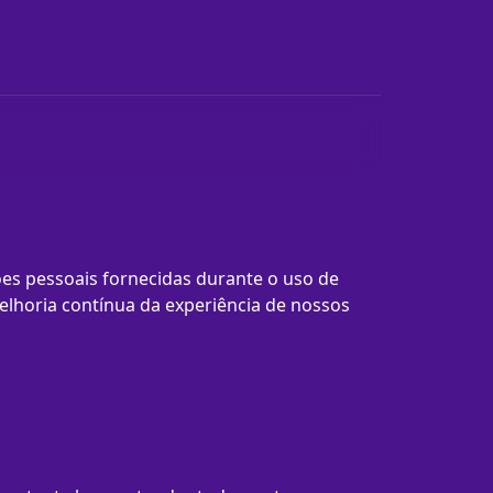
es pessoais fornecidas durante o uso de
elhoria contínua da experiência de nossos