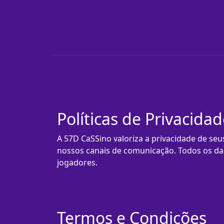
Políticas de Privacida
A 57D CaSSino valoriza a privacidade de se
nossos canais de comunicação. Todos os dad
jogadores.
Termos e Condições