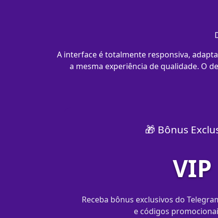
A interface é totalmente responsiva, adapt
a mesma experiência de qualidade. O de
🎁 Bônus Exclu
VIP
Receba bônus exclusivos do Telegra
e códigos promocionai