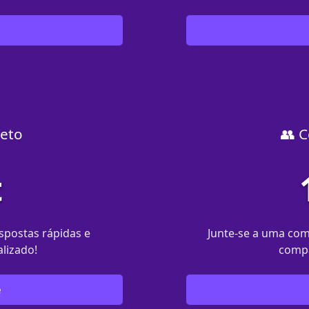
reto
👥 
t
espostas rápidas e
Junte-se a uma com
lizado!
compa
e