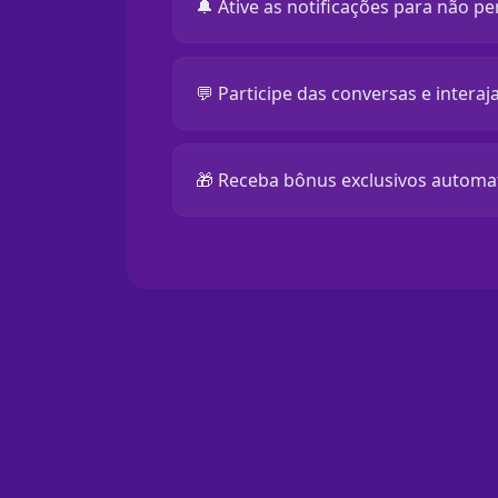
🔔 Ative as notificações para não p
💬 Participe das conversas e interaj
🎁 Receba bônus exclusivos autom