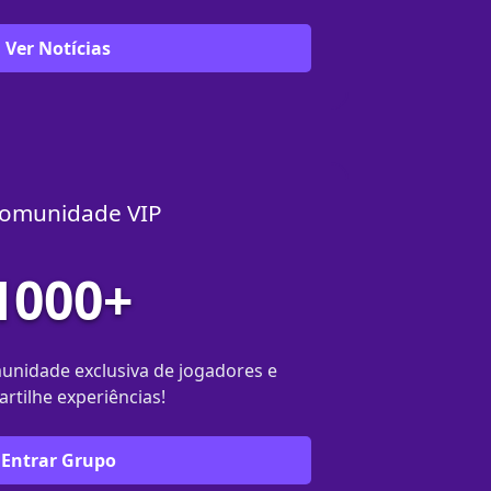
Ver Notícias
Comunidade VIP
1000+
unidade exclusiva de jogadores e
rtilhe experiências!
Entrar Grupo