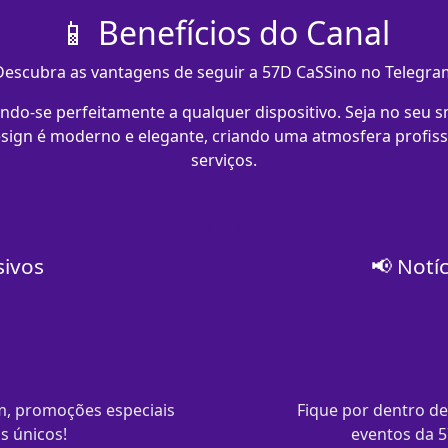
📱 Benefícios do Canal
Descubra as vantagens de seguir a 57D CaSSino no Telegra
ando-se perfeitamente a qualquer dispositivo. Seja no seu 
sign é moderno e elegante, criando uma atmosfera profissi
serviços.
sivos
📢 Notí
m, promoções especiais
Fique por dentro d
s únicos!
eventos da 