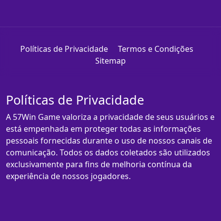
Políticas de Privacidade
Termos e Condições
Sitemap
Políticas de Privacidade
A 57Win Game valoriza a privacidade de seus usuários e
está empenhada em proteger todas as informações
pessoais fornecidas durante o uso de nossos canais de
comunicação. Todos os dados coletados são utilizados
exclusivamente para fins de melhoria contínua da
experiência de nossos jogadores.