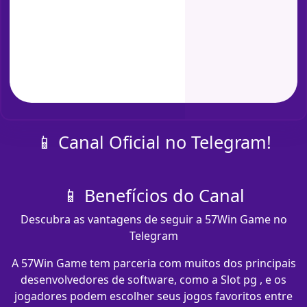
📱 Canal Oficial no Telegram!
📱 Benefícios do Canal
Descubra as vantagens de seguir a 57Win Game no
Telegram
A 57Win Game tem parceria com muitos dos principais
desenvolvedores de software, como a Slot pg , e os
jogadores podem escolher seus jogos favoritos entre