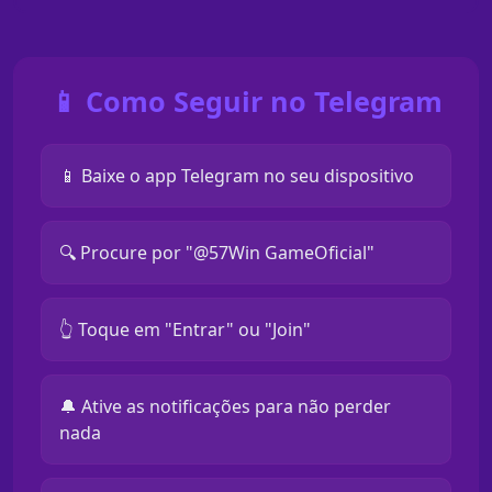
📱 Como Seguir no Telegram
📱 Baixe o app Telegram no seu dispositivo
🔍 Procure por "@57Win GameOficial"
👆 Toque em "Entrar" ou "Join"
🔔 Ative as notificações para não perder
nada