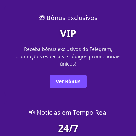
🎁 Bônus Exclusivos
VIP
Receba bônus exclusivos do Telegram,
promoções especiais e códigos promocionais
únicos!
Ver Bônus
📢 Notícias em Tempo Real
24/7