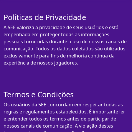
Políticas de Privacidade
A 5EE valoriza a privacidade de seus usuários e está
empenhada em proteger todas as informações
pessoais fornecidas durante o uso de nossos canais de
comunicação. Todos os dados coletados são utilizados
exclusivamente para fins de melhoria contínua da
experiência de nossos jogadores.
Termos e Condições
Os usuários da 5EE concordam em respeitar todas as
regras e regulamentos estabelecidos. É importante ler
e entender todos os termos antes de participar de
nossos canais de comunicação. A violação destes