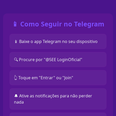
📱 Como Seguir no Telegram
📱 Baixe o app Telegram no seu dispositivo
🔍 Procure por "@5EE LoginOficial"
👆 Toque em "Entrar" ou "Join"
🔔 Ative as notificações para não perder
nada