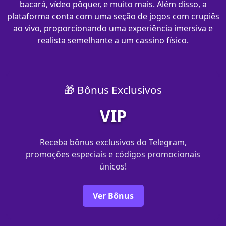
bacará, vídeo pôquer, e muito mais. Além disso, a
plataforma conta com uma seção de jogos com crupiês
ao vivo, proporcionando uma experiência imersiva e
realista semelhante a um cassino físico.
🎁 Bônus Exclusivos
VIP
Receba bônus exclusivos do Telegram,
promoções especiais e códigos promocionais
únicos!
Ver Bônus