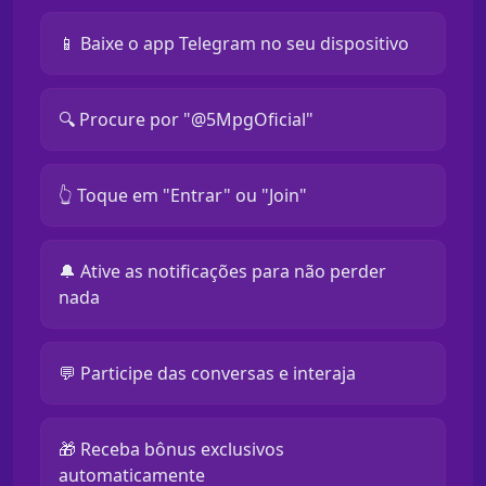
📱 Baixe o app Telegram no seu dispositivo
🔍 Procure por "@5MpgOficial"
👆 Toque em "Entrar" ou "Join"
🔔 Ative as notificações para não perder
nada
💬 Participe das conversas e interaja
🎁 Receba bônus exclusivos
automaticamente