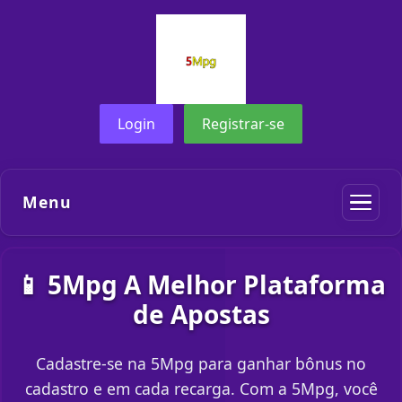
Login
Registrar-se
Menu
📱 5Mpg A Melhor Plataforma
de Apostas
Cadastre-se na 5Mpg para ganhar bônus no
cadastro e em cada recarga. Com a 5Mpg, você