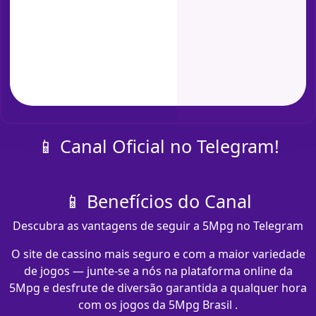
📱 Canal Oficial no Telegram!
📱 Benefícios do Canal
Descubra as vantagens de seguir a 5Mpg no Telegram
O site de cassino mais seguro e com a maior variedade
de jogos — junte-se a nós na plataforma online da
5Mpg e desfrute de diversão garantida a qualquer hora
com os jogos da 5Mpg Brasil .