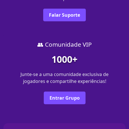
Falar Suporte
👥 Comunidade VIP
1000+
Junte-se a uma comunidade exclusiva de
jogadores e compartilhe experiências!
Entrar Grupo