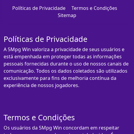
Políticas de Privacidade
Termos e Condições
Sitemap
Políticas de Privacidade
A 5Mpg Win valoriza a privacidade de seus usuários e
está empenhada em proteger todas as informações
pessoais fornecidas durante o uso de nossos canais de
comunicação. Todos os dados coletados são utilizados
exclusivamente para fins de melhoria contínua da
experiência de nossos jogadores.
Termos e Condições
Os usuários da 5Mpg Win concordam em respeitar