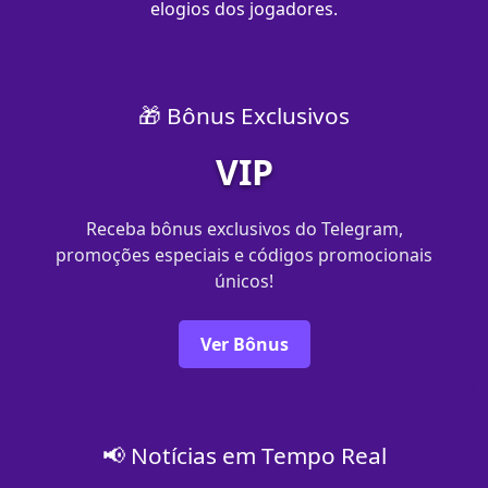
elogios dos jogadores.
🎁 Bônus Exclusivos
VIP
Receba bônus exclusivos do Telegram,
promoções especiais e códigos promocionais
únicos!
Ver Bônus
📢 Notícias em Tempo Real