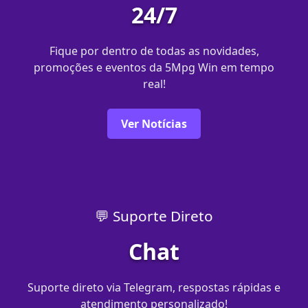
24/7
Fique por dentro de todas as novidades,
promoções e eventos da 5Mpg Win em tempo
real!
Ver Notícias
💬 Suporte Direto
Chat
Suporte direto via Telegram, respostas rápidas e
atendimento personalizado!