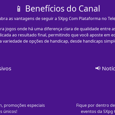
📱 Benefícios do Canal
bra as vantagens de seguir a 5Xpg Com Plataforma no Te
ara jogos onde há uma diferença clara de qualidade entre 
icada ao resultado final, permitindo que você aposte em eq
variedade de opções de handicap, desde handicaps simple
sivos
📢 Notí
m, promoções especiais
Fique por dentro d
s únicos!
eventos da 5Xpg 