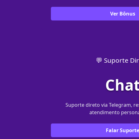
Ver Bônus
💬 Suporte Di
Cha
Suporte direto via Telegram, r
atendimento persona
Falar Suport