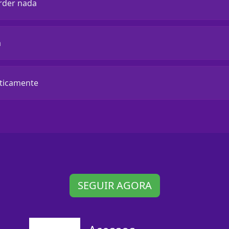
erder nada
a
aticamente
SEGUIR AGORA