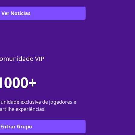
Ver Notícias
Comunidade VIP
1000+
unidade exclusiva de jogadores e
rtilhe experiências!
Entrar Grupo