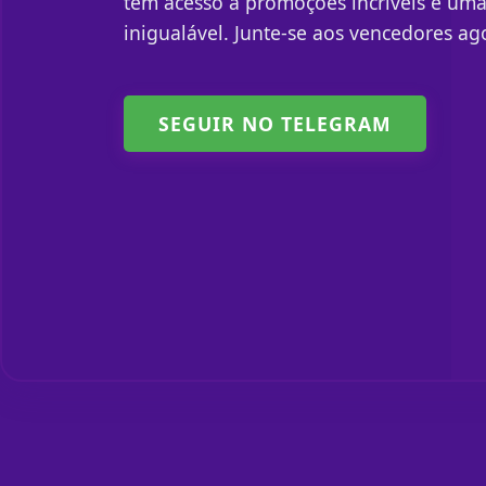
tem acesso a promoções incríveis e uma
inigualável. Junte-se aos vencedores ag
SEGUIR NO TELEGRAM