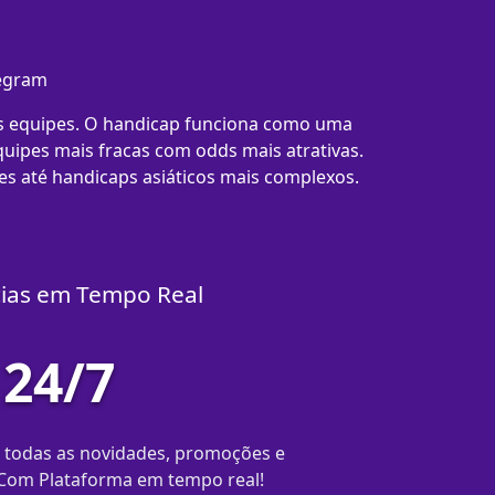
legram
as equipes. O handicap funciona como uma
uipes mais fracas com odds mais atrativas.
s até handicaps asiáticos mais complexos.
cias em Tempo Real
24/7
e todas as novidades, promoções e
Com Plataforma em tempo real!