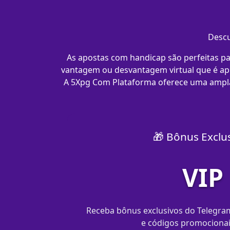
Descu
As apostas com handicap são perfeitas p
vantagem ou desvantagem virtual que é apl
A 5Xpg Com Plataforma oferece uma ampla 
🎁 Bônus Exclu
VIP
Receba bônus exclusivos do Telegra
e códigos promocionai