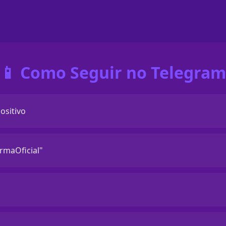
📱 Como Seguir no Telegram
ositivo
rmaOficial"