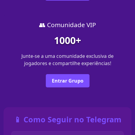
👥 Comunidade VIP
1000+
Junte-se a uma comunidade exclusiva de
jogadores e compartilhe experiências!
Entrar Grupo
📱 Como Seguir no Telegram