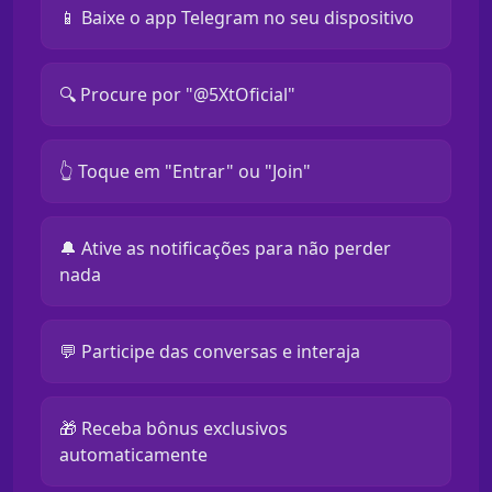
📱 Baixe o app Telegram no seu dispositivo
🔍 Procure por "@5XtOficial"
👆 Toque em "Entrar" ou "Join"
🔔 Ative as notificações para não perder
nada
💬 Participe das conversas e interaja
🎁 Receba bônus exclusivos
automaticamente