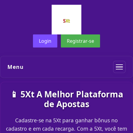
Login
Registrar-se
Menu
📱 5Xt A Melhor Plataforma
de Apostas
Cadastre-se na 5Xt para ganhar bônus no
cadastro e em cada recarga. Com a 5Xt, você tem