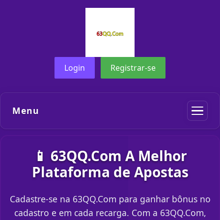
Login
Registrar-se
Menu
📱 63QQ.Com A Melhor
Plataforma de Apostas
Cadastre-se na 63QQ.Com para ganhar bônus no
cadastro e em cada recarga. Com a 63QQ.Com,