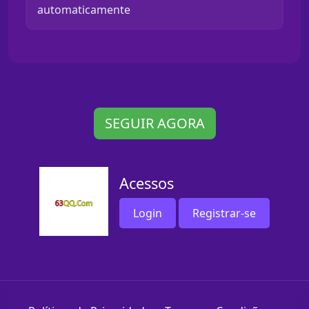
automaticamente
SEGUIR AGORA
Acessos
Login
Registrar-se