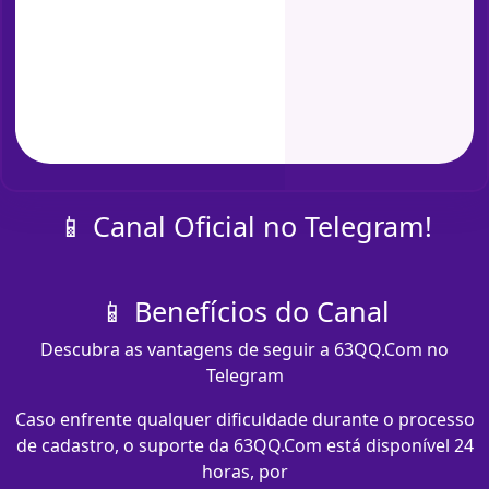
📱 Canal Oficial no Telegram!
📱 Benefícios do Canal
Descubra as vantagens de seguir a 63QQ.Com no
Telegram
Caso enfrente qualquer dificuldade durante o processo
de cadastro, o suporte da 63QQ.Com está disponível 24
horas, por