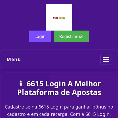
Login
Registrar-se
Menu
📱 6615 Login A Melhor
Plataforma de Apostas
Cadastre-se na 6615 Login para ganhar bônus no
cadastro e em cada recarga. Com a 6615 Login,