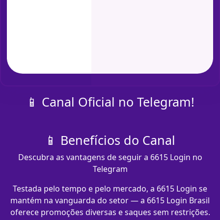
📱 Canal Oficial no Telegram!
📱 Benefícios do Canal
Descubra as vantagens de seguir a 6615 Login no
Telegram
Testada pelo tempo e pelo mercado, a 6615 Login se
mantém na vanguarda do setor — a 6615 Login Brasil
oferece promoções diversas e saques sem restrições.