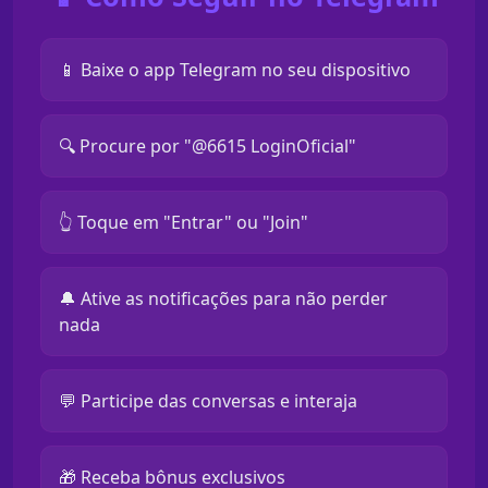
📱 Baixe o app Telegram no seu dispositivo
🔍 Procure por "@6615 LoginOficial"
👆 Toque em "Entrar" ou "Join"
🔔 Ative as notificações para não perder
nada
💬 Participe das conversas e interaja
🎁 Receba bônus exclusivos