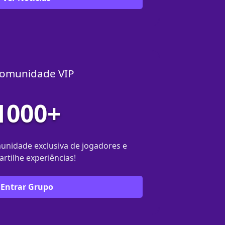
Comunidade VIP
1000+
unidade exclusiva de jogadores e
rtilhe experiências!
Entrar Grupo