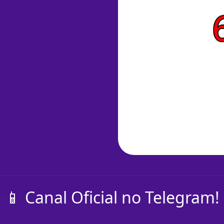
📱 Canal Oficial no Telegram!