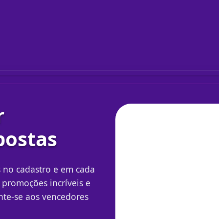
r
postas
 no cadastro e em cada
 promoções incríveis e
unte-se aos vencedores