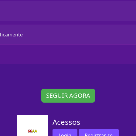
a
aticamente
SEGUIR AGORA
Acessos
Login
Registrar-se