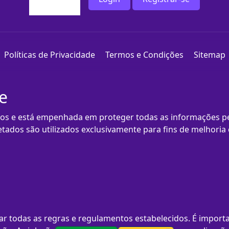
Políticas de Privacidade
Termos e Condições
Sitemap
de
rios e está empenhada em proteger todas as informações p
tados são utilizados exclusivamente para fins de melhoria
 todas as regras e regulamentos estabelecidos. É importa