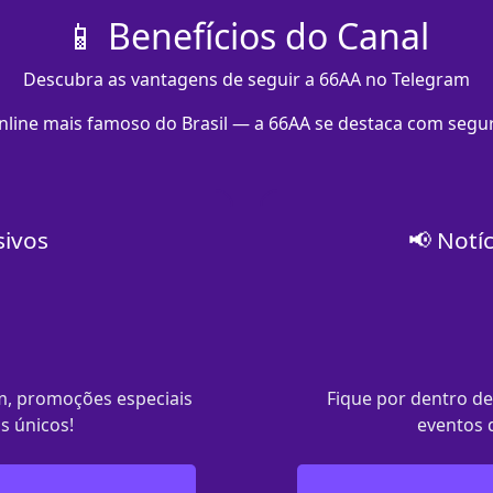
📱 Benefícios do Canal
Descubra as vantagens de seguir a 66AA no Telegram
online mais famoso do Brasil — a 66AA se destaca com segura
sivos
📢 Notí
m, promoções especiais
Fique por dentro d
s únicos!
eventos 