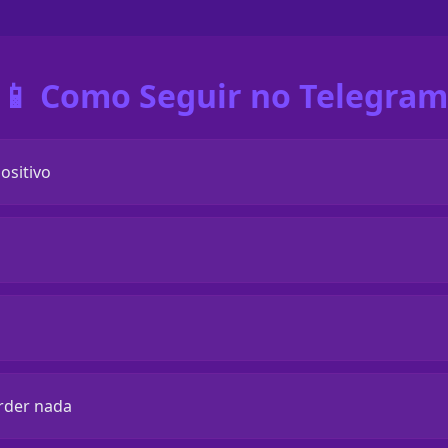
📱 Como Seguir no Telegram
ositivo
erder nada