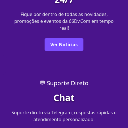
Fique por dentro de todas as novidades,
promoções e eventos da 66Dv.Com em tempo
real!
Ver Notícias
💬 Suporte Direto
Chat
Suporte direto via Telegram, respostas rápidas e
atendimento personalizado!