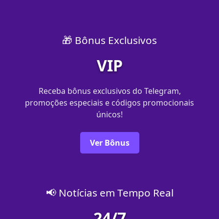
🎁 Bônus Exclusivos
VIP
Receba bônus exclusivos do Telegram,
promoções especiais e códigos promocionais
únicos!
Ver Bônus
📢 Notícias em Tempo Real
24/7