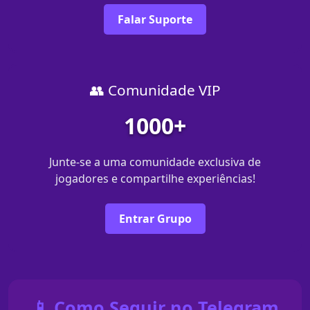
Falar Suporte
👥 Comunidade VIP
1000+
Junte-se a uma comunidade exclusiva de
jogadores e compartilhe experiências!
Entrar Grupo
📱 Como Seguir no Telegram