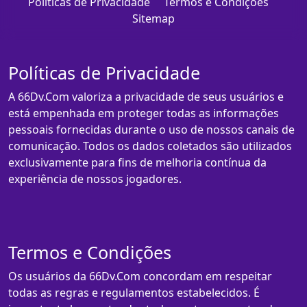
Políticas de Privacidade
Termos e Condições
Sitemap
Políticas de Privacidade
A 66Dv.Com valoriza a privacidade de seus usuários e
está empenhada em proteger todas as informações
pessoais fornecidas durante o uso de nossos canais de
comunicação. Todos os dados coletados são utilizados
exclusivamente para fins de melhoria contínua da
experiência de nossos jogadores.
Termos e Condições
Os usuários da 66Dv.Com concordam em respeitar
todas as regras e regulamentos estabelecidos. É