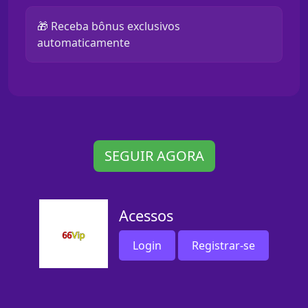
🎁 Receba bônus exclusivos
automaticamente
SEGUIR AGORA
Acessos
Login
Registrar-se