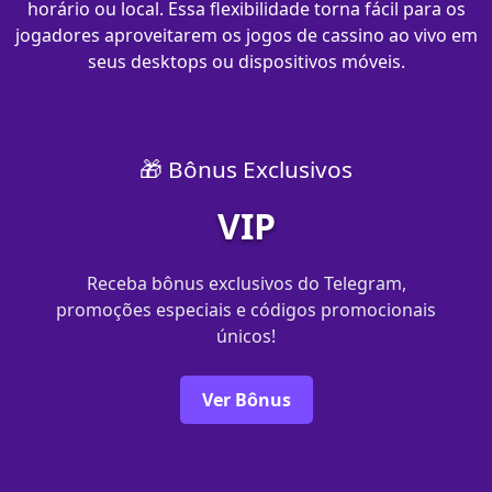
horário ou local. Essa flexibilidade torna fácil para os
jogadores aproveitarem os jogos de cassino ao vivo em
seus desktops ou dispositivos móveis.
🎁 Bônus Exclusivos
VIP
Receba bônus exclusivos do Telegram,
promoções especiais e códigos promocionais
únicos!
Ver Bônus