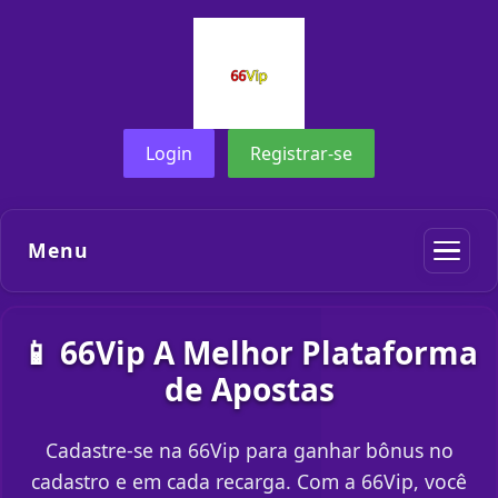
Login
Registrar-se
Menu
📱 66Vip A Melhor Plataforma
de Apostas
Cadastre-se na 66Vip para ganhar bônus no
cadastro e em cada recarga. Com a 66Vip, você