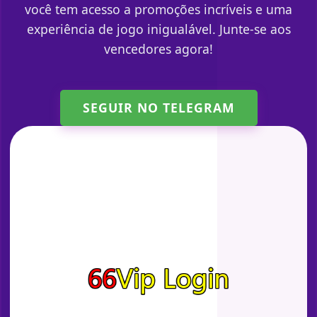
você tem acesso a promoções incríveis e uma
experiência de jogo inigualável. Junte-se aos
vencedores agora!
SEGUIR NO TELEGRAM