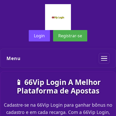
Login
Registrar-se
Menu
📱 66Vip Login A Melhor
Plataforma de Apostas
Cadastre-se na 66Vip Login para ganhar bônus no
cadastro e em cada recarga. Com a 66Vip Login,