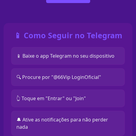
📱 Como Seguir no Telegram
📱 Baixe o app Telegram no seu dispositivo
🔍 Procure por "@66Vip LoginOficial"
👆 Toque em "Entrar" ou "Join"
🔔 Ative as notificações para não perder
nada