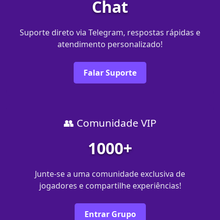
Chat
Suporte direto via Telegram, respostas rápidas e
atendimento personalizado!
Falar Suporte
👥 Comunidade VIP
1000+
Junte-se a uma comunidade exclusiva de
jogadores e compartilhe experiências!
Entrar Grupo