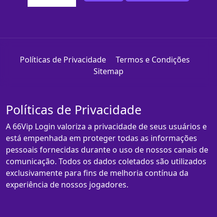
Políticas de Privacidade
Termos e Condições
Sitemap
Políticas de Privacidade
A 66Vip Login valoriza a privacidade de seus usuários e
está empenhada em proteger todas as informações
pessoais fornecidas durante o uso de nossos canais de
comunicação. Todos os dados coletados são utilizados
exclusivamente para fins de melhoria contínua da
experiência de nossos jogadores.