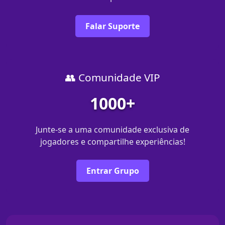
Falar Suporte
👥 Comunidade VIP
1000+
Junte-se a uma comunidade exclusiva de
jogadores e compartilhe experiências!
Entrar Grupo