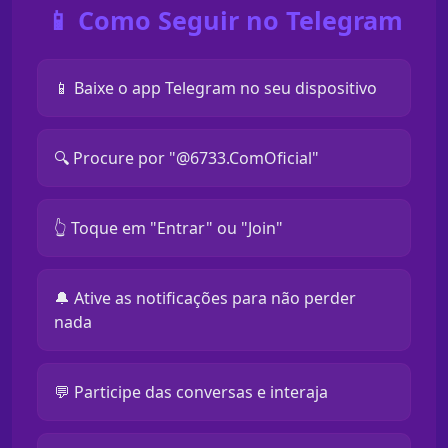
📱 Como Seguir no Telegram
📱 Baixe o app Telegram no seu dispositivo
🔍 Procure por "@6733.ComOficial"
👆 Toque em "Entrar" ou "Join"
🔔 Ative as notificações para não perder
nada
💬 Participe das conversas e interaja