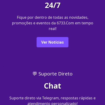
24/7
Fique por dentro de todas as novidades,
promoções e eventos da 6733.Com em tempo
real!
Ver Notícias
💬 Suporte Direto
Chat
Suporte direto via Telegram, respostas rápidas e
atendimento personalizado!