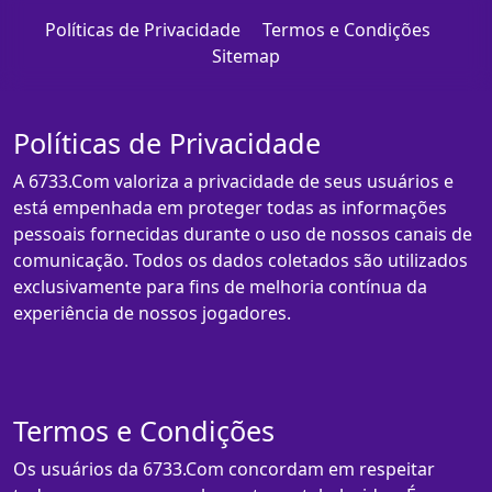
Políticas de Privacidade
Termos e Condições
Sitemap
Políticas de Privacidade
A 6733.Com valoriza a privacidade de seus usuários e
está empenhada em proteger todas as informações
pessoais fornecidas durante o uso de nossos canais de
comunicação. Todos os dados coletados são utilizados
exclusivamente para fins de melhoria contínua da
experiência de nossos jogadores.
Termos e Condições
Os usuários da 6733.Com concordam em respeitar